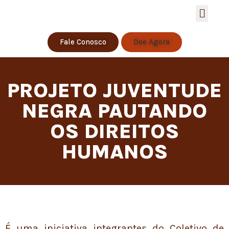
Estratégia de S
Fale Conosco
Doe Agora
PROJETO JUVENTUDE
NEGRA PAUTANDO
OS DIREITOS
HUMANOS
É uma iniciativa integrantes do Coletivo de