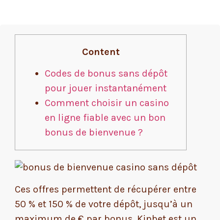
Content
Codes de bonus sans dépôt
pour jouer instantanément
Comment choisir un casino
en ligne fiable avec un bon
bonus de bienvenue ?
Ces offres permettent de récupérer entre
50 % et 150 % de votre dépôt, jusqu’à un
maximum de € par bonus. Kinbet est un