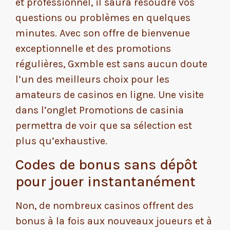
et professionnel, il saura résoudre vos
questions ou problèmes en quelques
minutes. Avec son offre de bienvenue
exceptionnelle et des promotions
régulières, Gxmble est sans aucun doute
l’un des meilleurs choix pour les
amateurs de casinos en ligne. Une visite
dans l’onglet Promotions de casinia
permettra de voir que sa sélection est
plus qu’exhaustive.
Codes de bonus sans dépôt
pour jouer instantanément
Non, de nombreux casinos offrent des
bonus à la fois aux nouveaux joueurs et à