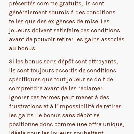
présentés comme gratuits, ils sont
généralement soumis à des conditions
telles que des exigences de mise. Les
joueurs doivent satisfaire ces conditions
avant de pouvoir retirer les gains associés
au bonus.
Si les bonus sans dépôt sont attrayants,
ils sont toujours assortis de conditions
spécifiques que tout joueur se doit de
comprendre avant de les réclamer.
Ignorer ces termes peut mener à des
frustrations et à l’impossibilité de retirer
les gains. Le bonus sans dépôt se
positionne donc comme une offre unique,
idéale pour les joueurs souhaitant