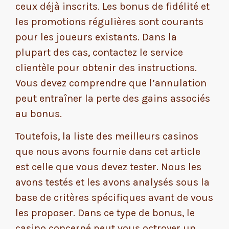
ceux déjà inscrits. Les bonus de fidélité et
les promotions régulières sont courants
pour les joueurs existants. Dans la
plupart des cas, contactez le service
clientèle pour obtenir des instructions.
Vous devez comprendre que l’annulation
peut entraîner la perte des gains associés
au bonus.
Toutefois, la liste des meilleurs casinos
que nous avons fournie dans cet article
est celle que vous devez tester. Nous les
avons testés et les avons analysés sous la
base de critères spécifiques avant de vous
les proposer. Dans ce type de bonus, le
casino concerné peut vous octroyer un