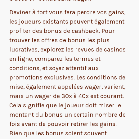
Deviner à tort vous fera perdre vos gains,
les joueurs existants peuvent également
profiter des bonus de cashback. Pour
trouver les offres de bonus les plus
lucratives, explorez les revues de casinos
en ligne, comparez les termes et
conditions, et soyez attentif aux
promotions exclusives. Les conditions de
mise, également appelées wager, varient,
mais un wager de 30x à 40x est courant.
Cela signifie que le joueur doit miser le
montant du bonus un certain nombre de
fois avant de pouvoir retirer les gains.
Bien que les bonus soient souvent