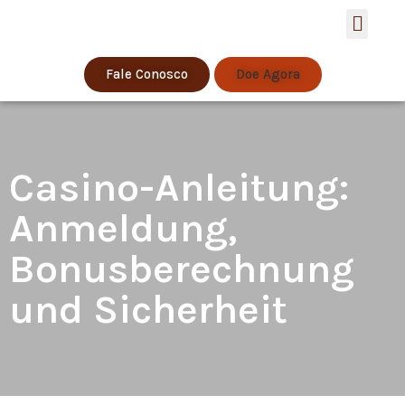
Estratégia de S
Fale Conosco
Doe Agora
Casino-Anleitung:
Anmeldung,
Bonusberechnung
und Sicherheit