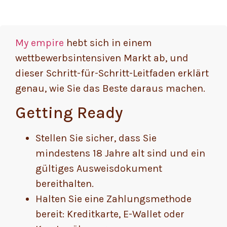
My empire
hebt sich in einem
wettbewerbsintensiven Markt ab, und
dieser Schritt-für-Schritt-Leitfaden erklärt
genau, wie Sie das Beste daraus machen.
Getting Ready
Stellen Sie sicher, dass Sie
mindestens 18 Jahre alt sind und ein
gültiges Ausweisdokument
bereithalten.
Halten Sie eine Zahlungsmethode
bereit: Kreditkarte, E-Wallet oder