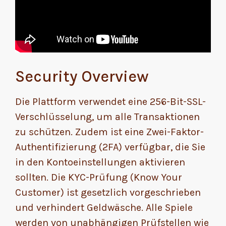
Security Overview
Die Plattform verwendet eine 256-Bit-SSL-
Verschlüsselung, um alle Transaktionen
zu schützen. Zudem ist eine Zwei-Faktor-
Authentifizierung (2FA) verfügbar, die Sie
in den Kontoeinstellungen aktivieren
sollten. Die KYC-Prüfung (Know Your
Customer) ist gesetzlich vorgeschrieben
und verhindert Geldwäsche. Alle Spiele
werden von unabhängigen Prüfstellen wie