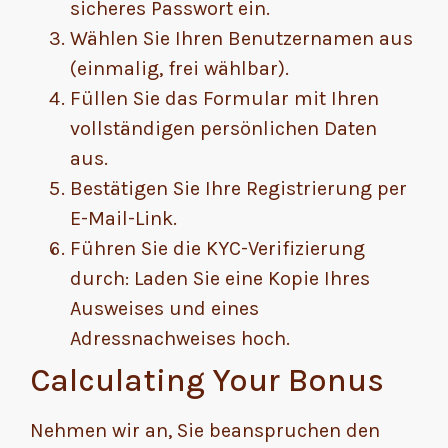
sicheres Passwort ein.
Wählen Sie Ihren Benutzernamen aus
(einmalig, frei wählbar).
Füllen Sie das Formular mit Ihren
vollständigen persönlichen Daten
aus.
Bestätigen Sie Ihre Registrierung per
E-Mail-Link.
Führen Sie die KYC-Verifizierung
durch: Laden Sie eine Kopie Ihres
Ausweises und eines
Adressnachweises hoch.
Calculating Your Bonus
Nehmen wir an, Sie beanspruchen den