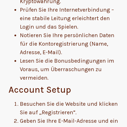
Kryptowährung.
Prüfen Sie Ihre Internetverbindung –
eine stabile Leitung erleichtert den
Login und das Spielen.
Notieren Sie Ihre persönlichen Daten
für die Kontoregistrierung (Name,
Adresse, E-Mail).
Lesen Sie die Bonusbedingungen im
Voraus, um Überraschungen zu
vermeiden.
Account Setup
Besuchen Sie die Website und klicken
Sie auf „Registrieren“.
Geben Sie Ihre E-Mail-Adresse und ein