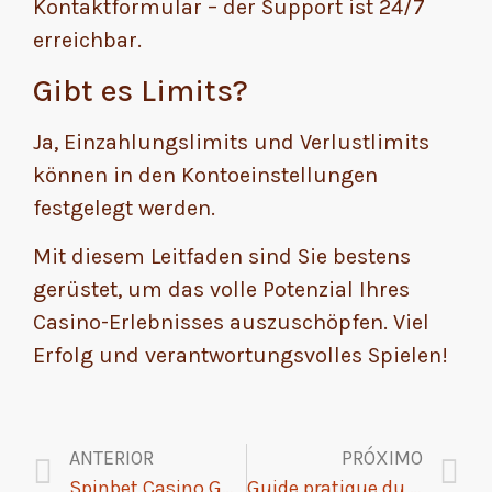
Kontaktformular – der Support ist 24/7
erreichbar.
Gibt es Limits?
Ja, Einzahlungslimits und Verlustlimits
können in den Kontoeinstellungen
festgelegt werden.
Mit diesem Leitfaden sind Sie bestens
gerüstet, um das volle Potenzial Ihres
Casino-Erlebnisses auszuschöpfen. Viel
Erfolg und verantwortungsvolles Spielen!
ANTERIOR
PRÓXIMO
Spinbet Casino Guide: Registration, Bonuses & Player Protection
Guide pratique du Chicken Road : inscription et astuces