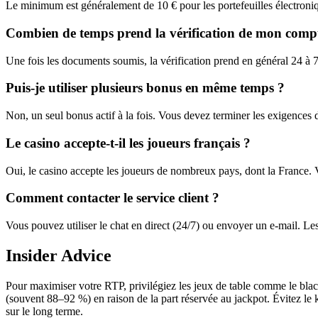
Le minimum est généralement de 10 € pour les portefeuilles électroniq
Combien de temps prend la vérification de mon comp
Une fois les documents soumis, la vérification prend en général 24 à 
Puis-je utiliser plusieurs bonus en même temps ?
Non, un seul bonus actif à la fois. Vous devez terminer les exigences
Le casino accepte-t-il les joueurs français ?
Oui, le casino accepte les joueurs de nombreux pays, dont la France. Vé
Comment contacter le service client ?
Vous pouvez utiliser le chat en direct (24/7) ou envoyer un e-mail. Le
Insider Advice
Pour maximiser votre RTP, privilégiez les jeux de table comme le bla
(souvent 88–92 %) en raison de la part réservée au jackpot. Évitez le 
sur le long terme.