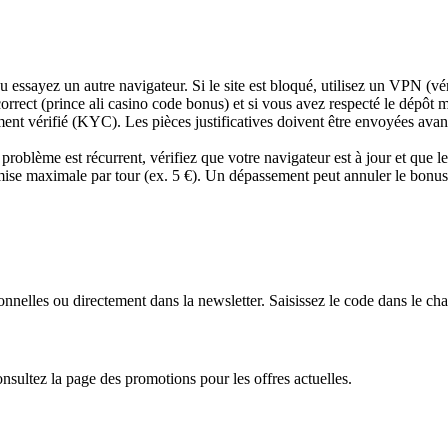
essayez un autre navigateur. Si le site est bloqué, utilisez un VPN (véri
orrect (prince ali casino code bonus) et si vous avez respecté le dépôt m
nt vérifié (KYC). Les pièces justificatives doivent être envoyées avant 
roblème est récurrent, vérifiez que votre navigateur est à jour et que le
se maximale par tour (ex. 5 €). Un dépassement peut annuler le bonus. 
onnelles ou directement dans la newsletter. Saisissez le code dans le ch
nsultez la page des promotions pour les offres actuelles.