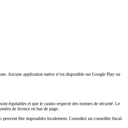
ne. Aucune application native n’est disponible sur Google Play ou
sont équitables et que le casino respecte des normes de sécurité. Le
numéro de licence en bas de page.
 peuvent être imposables localement. Consultez un conseiller fiscal.