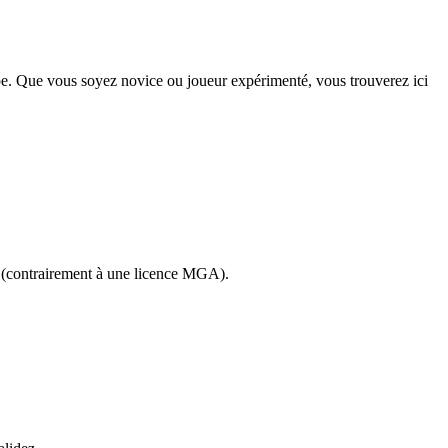
e. Que vous soyez novice ou joueur expérimenté, vous trouverez ici
e (contrairement à une licence MGA).