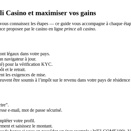
i Casino et maximiser vos gains
 vous connaissez les étapes — ce guide vous accompagne à chaque étap
ence proposee par le casino en ligne
prince ali casino
.
sont légaux dans votre pays.
n navigateur à jour.
ité) pour la vérification KYC.
 et le retrait.
nt les exigences de mise.
euvent être soumis à l’impôt sur le revenu dans votre pays de résidenc
ire”.
sse e-mail, mot de passe sécurisé.
léter votre profil.
ment et saisissez le montant.