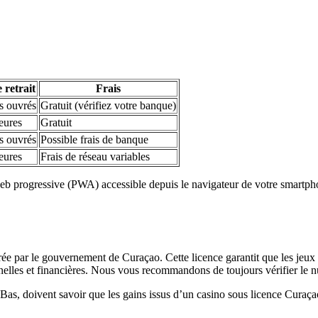
 retrait
Frais
s ouvrés
Gratuit (vérifiez votre banque)
eures
Gratuit
s ouvrés
Possible frais de banque
eures
Frais de réseau variables
eb progressive (PWA) accessible depuis le navigateur de votre smartpho
ée par le gouvernement de Curaçao. Cette licence garantit que les jeux 
nnelles et financières. Nous vous recommandons de toujours vérifier le 
as, doivent savoir que les gains issus d’un casino sous licence Curaçao