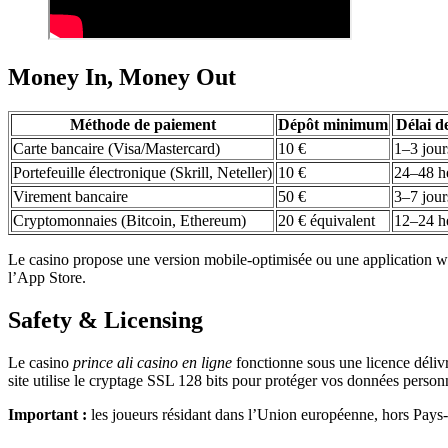
Money In, Money Out
Méthode de paiement
Dépôt minimum
Délai de
Carte bancaire (Visa/Mastercard)
10 €
1–3 jour
Portefeuille électronique (Skrill, Neteller)
10 €
24–48 h
Virement bancaire
50 €
3–7 jour
Cryptomonnaies (Bitcoin, Ethereum)
20 € équivalent
12–24 h
Le casino propose une version mobile-optimisée ou une application w
l’App Store.
Safety & Licensing
Le casino
prince ali casino en ligne
fonctionne sous une licence délivr
site utilise le cryptage SSL 128 bits pour protéger vos données perso
Important :
les joueurs résidant dans l’Union européenne, hors Pays-B