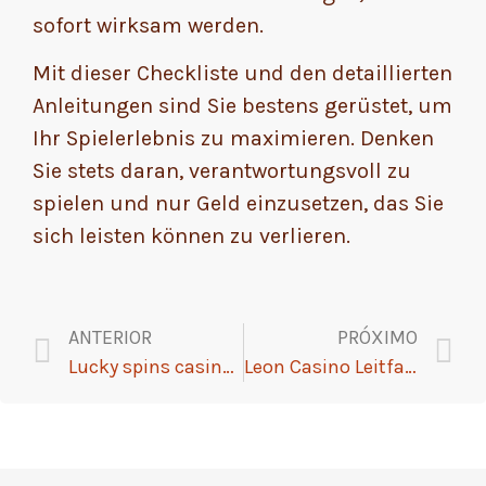
sofort wirksam werden.
Mit dieser Checkliste und den detaillierten
Anleitungen sind Sie bestens gerüstet, um
Ihr Spielerlebnis zu maximieren. Denken
Sie stets daran, verantwortungsvoll zu
spielen und nur Geld einzusetzen, das Sie
sich leisten können zu verlieren.
ANTERIOR
PRÓXIMO
Lucky spins casino guide: registrering, omsetningskrav og tips
Leon Casino Leitfaden: Anmeldung, Boni und Zahlungen verstehen