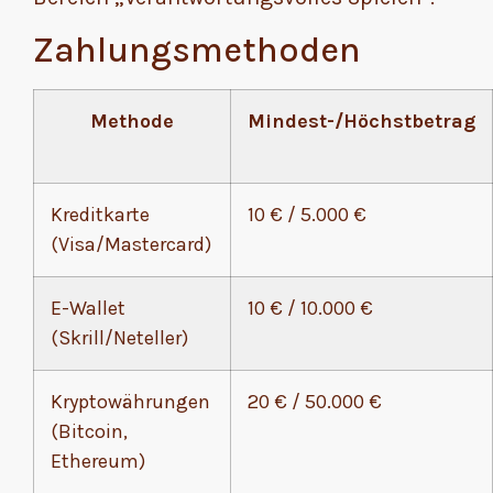
Zahlungsmethoden
Methode
Mindest-/Höchstbetrag
Kreditkarte
10 € / 5.000 €
(Visa/Mastercard)
E-Wallet
10 € / 10.000 €
(Skrill/Neteller)
Kryptowährungen
20 € / 50.000 €
(Bitcoin,
Ethereum)