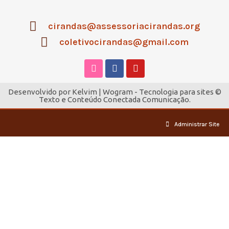
cirandas@assessoriacirandas.org
coletivocirandas@gmail.com
Desenvolvido por Kelvim | Wogram - Tecnologia para sites ©
Texto e Conteúdo Conectada Comunicação.
Administrar Site