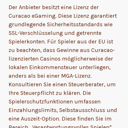
Der Anbieter besitzt eine Lizenz der
Curacao eGaming. Diese Lizenz garantiert
grundlegende Sicherheitsstandards wie
SSL-Verschlüsselung und getrennte
Spielerkonten. Für Spieler aus der EU ist
zu beachten, dass Gewinne aus Curacao-
lizenzierten Casinos möglicherweise der
lokalen Einkommensteuer unterliegen,
anders als bei einer MGA-Lizenz.
Konsultieren Sie einen Steuerberater, um
Ihre Steuerpflicht zu klären. Die
Spielerschutzfunktionen umfassen
Einzahlungslimits, Selbstausschluss und
eine Auszeit-Option. Diese finden Sie im
Bereich „Verantwortungsvolles Spielen”.