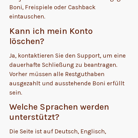
Boni, Freispiele oder Cashback
eintauschen.
Kann ich mein Konto
löschen?
Ja, kontaktieren Sie den Support, um eine
dauerhafte Schließung zu beantragen.
Vorher müssen alle Restguthaben
ausgezahlt und ausstehende Boni erfüllt
sein.
Welche Sprachen werden
unterstützt?
Die Seite ist auf Deutsch, Englisch,