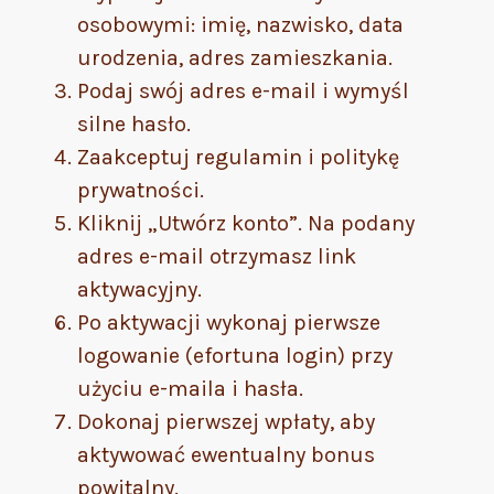
osobowymi: imię, nazwisko, data
urodzenia, adres zamieszkania.
Podaj swój adres e-mail i wymyśl
silne hasło.
Zaakceptuj regulamin i politykę
prywatności.
Kliknij „Utwórz konto”. Na podany
adres e-mail otrzymasz link
aktywacyjny.
Po aktywacji wykonaj pierwsze
logowanie (efortuna login) przy
użyciu e-maila i hasła.
Dokonaj pierwszej wpłaty, aby
aktywować ewentualny bonus
powitalny.