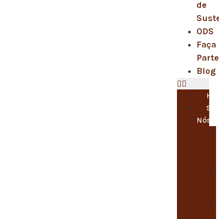
de
Sust
ODS
Faça
Part
Blog
Ho
So
Nós