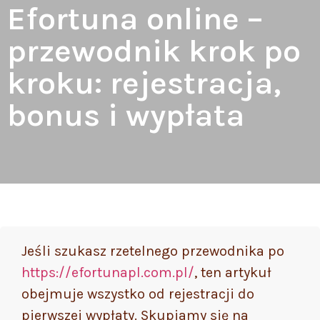
Efortuna online –
przewodnik krok po
kroku: rejestracja,
bonus i wypłata
Jeśli szukasz rzetelnego przewodnika po
https://efortunapl.com.pl/
, ten artykuł
obejmuje wszystko od rejestracji do
pierwszej wypłaty. Skupiamy się na