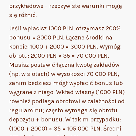
przykładowe – rzeczywiste warunki mogą
się różnić.
Jeśli wpłacisz 1000 PLN, otrzymasz 200%
bonusu = 2000 PLN. Łączne środki na
koncie: 1000 + 2000 = 3000 PLN. Wymóg
obrotu: 2000 PLN × 35 = 70 000 PLN.
Musisz postawić łączną kwotę zakładów
(np. w slotach) w wysokości 70 000 PLN,
zanim będziesz mógł wypłacić bonus lub
wygrane z niego. Wkład własny (1000 PLN)
również podlega obrotowi w zależności od
regulaminu; często wymaga się obrotu
depozytu + bonusu. W takim przypadku:
(1000 + 2000) × 35 = 105 000 PLN. Średni