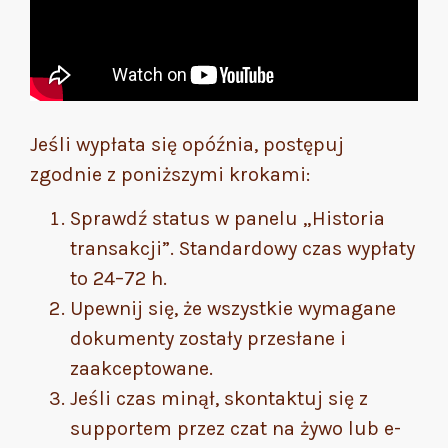
Jeśli wypłata się opóźnia, postępuj
zgodnie z poniższymi krokami:
Sprawdź status w panelu „Historia
transakcji”. Standardowy czas wypłaty
to 24–72 h.
Upewnij się, że wszystkie wymagane
dokumenty zostały przesłane i
zaakceptowane.
Jeśli czas minął, skontaktuj się z
supportem przez czat na żywo lub e-