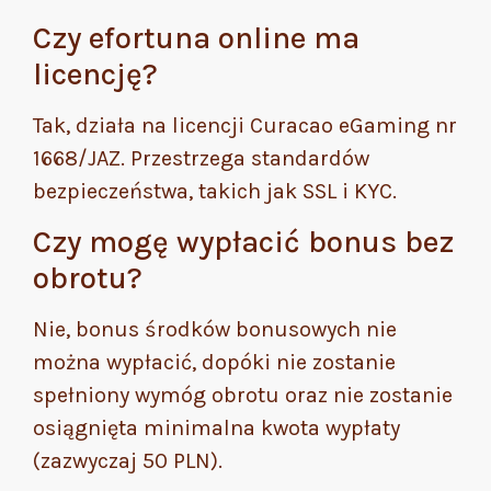
Czy efortuna online ma
licencję?
Tak, działa na licencji Curacao eGaming nr
1668/JAZ. Przestrzega standardów
bezpieczeństwa, takich jak SSL i KYC.
Czy mogę wypłacić bonus bez
obrotu?
Nie, bonus środków bonusowych nie
można wypłacić, dopóki nie zostanie
spełniony wymóg obrotu oraz nie zostanie
osiągnięta minimalna kwota wypłaty
(zazwyczaj 50 PLN).