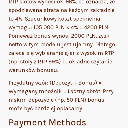
RTP slotów wynosi ok. 96%, co oznacza, że
spodziewana strata na każdym zakładzie
to 4%. Szacunkowy koszt spełnienia
wymogu: 105 000 PLN × 4% = 4200 PLN.
Ponieważ bonus wynosi 2000 PLN, zysk
netto w tym modelu jest ujemny. Dlatego
zaleca się wybieranie gier z wysokim RTP
(np. stoły z RTP 99%) i dokładne czytanie
warunków bonusu.
Przydatny wzór: (Depozyt + Bonus) ×
Wymagany mnożnik = Łączny obrót. Przy
niskim depozycie (np. 50 PLN) bonus
może być bardziej opłacalny.
Payment Methods