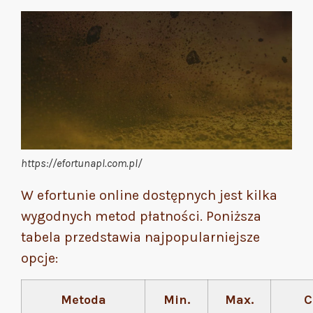
https://efortunapl.com.pl/
W efortunie online dostępnych jest kilka
wygodnych metod płatności. Poniższa
tabela przedstawia najpopularniejsze
opcje:
Metoda
Min.
Max.
C