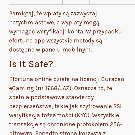
Pamiętaj, że wpłaty są zazwyczaj
natychmiastowe, a wypłaty mogą
wymagać weryfikacji konta. W przypadku
efortuna app wszystkie metody są
dostępne w panelu mobilnym.
Is It Safe?
Efortuna online działa na licencji Curacao
eGaming (nr 1668/JAZ). Oznacza to, że
spełnia podstawowe standardy
bezpieczeństwa, takie jak szyfrowanie SSL i
weryfikacja tożsamości (KYC). Wszystkie
transakcje są chronione protokołem 256-
bitowym. Ponadto strona korzysta z