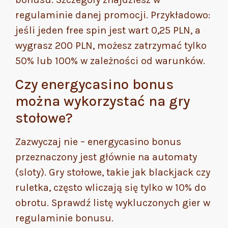
regulaminie danej promocji. Przykładowo:
jeśli jeden free spin jest wart 0,25 PLN, a
wygrasz 200 PLN, możesz zatrzymać tylko
50% lub 100% w zależności od warunków.
Czy energycasino bonus
można wykorzystać na gry
stołowe?
Zazwyczaj nie – energycasino bonus
przeznaczony jest głównie na automaty
(sloty). Gry stołowe, takie jak blackjack czy
ruletka, często wliczają się tylko w 10% do
obrotu. Sprawdź listę wykluczonych gier w
regulaminie bonusu.