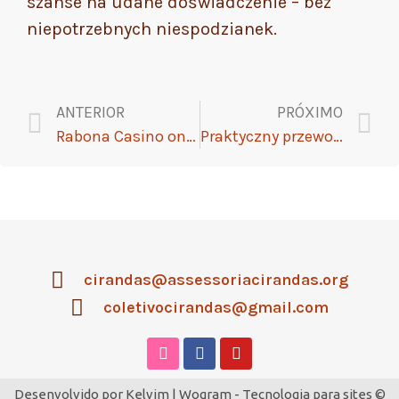
szanse na udane doświadczenie – bez
niepotrzebnych niespodzianek.
ANTERIOR
PRÓXIMO
Rabona Casino online: guida completa a registrazione, bonus e sicurezza
Praktyczny przewodnik po kasynie online – obliczenia i strategie
cirandas@assessoriacirandas.org
coletivocirandas@gmail.com
Desenvolvido por Kelvim | Wogram - Tecnologia para sites ©