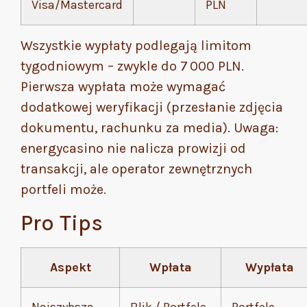
Visa/Mastercard
PLN
Wszystkie wypłaty podlegają limitom
tygodniowym – zwykle do 7 000 PLN.
Pierwsza wypłata może wymagać
dodatkowej weryfikacji (przesłanie zdjęcia
dokumentu, rachunku za media). Uwaga:
energycasino nie nalicza prowizji od
transakcji, ale operator zewnętrznych
portfeli może.
Pro Tips
Aspekt
Wpłata
Wypłata
Najszybsza
Blik / Portfele
Portfele