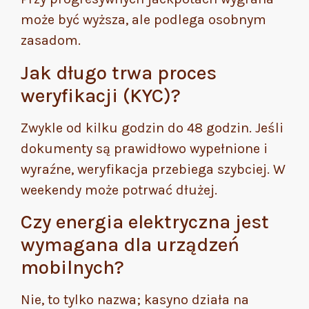
może być wyższa, ale podlega osobnym
zasadom.
Jak długo trwa proces
weryfikacji (KYC)?
Zwykle od kilku godzin do 48 godzin. Jeśli
dokumenty są prawidłowo wypełnione i
wyraźne, weryfikacja przebiega szybciej. W
weekendy może potrwać dłużej.
Czy energia elektryczna jest
wymagana dla urządzeń
mobilnych?
Nie, to tylko nazwa; kasyno działa na