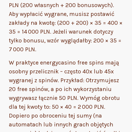
PLN (200 własnych + 200 bonusowych).
Aby wypłacić wygrane, musisz postawić
zakłady na kwotę: (200 + 200) × 35 = 400 ×
35 = 14 000 PLN. Jeżeli warunek dotyczy
tylko bonusu, wzór wyglądałby: 200 × 35 =
7 000 PLN.
W praktyce energycasino free spins mają
osobny przelicznik – często 40x lub 45x
wygranej z spinów. Przykład: Otrzymujesz
20 free spinów, a po ich wykorzystaniu
wygrywasz łącznie 50 PLN. Wymóg obrotu
dla tej kwoty to: 50 × 40 = 2 000 PLN.
Dopiero po obroceniu tej sumy (na
automatach lub innych grach objętych