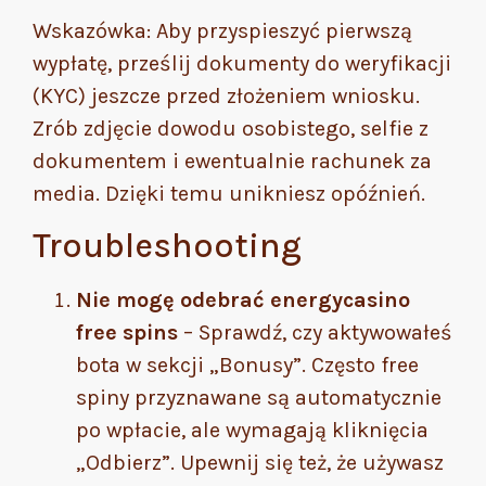
Wskazówka: Aby przyspieszyć pierwszą
wypłatę, prześlij dokumenty do weryfikacji
(KYC) jeszcze przed złożeniem wniosku.
Zrób zdjęcie dowodu osobistego, selfie z
dokumentem i ewentualnie rachunek za
media. Dzięki temu unikniesz opóźnień.
Troubleshooting
Nie mogę odebrać energycasino
free spins
– Sprawdź, czy aktywowałeś
bota w sekcji „Bonusy”. Często free
spiny przyznawane są automatycznie
po wpłacie, ale wymagają kliknięcia
„Odbierz”. Upewnij się też, że używasz