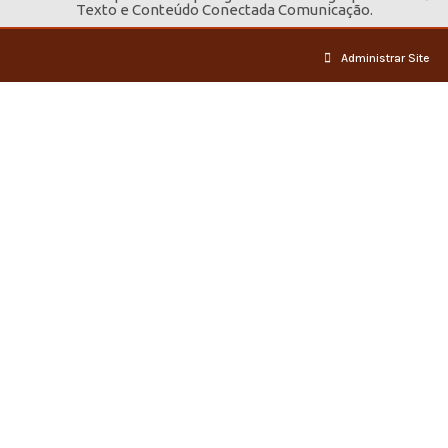
Texto e Conteúdo Conectada Comunicação.
Administrar Site