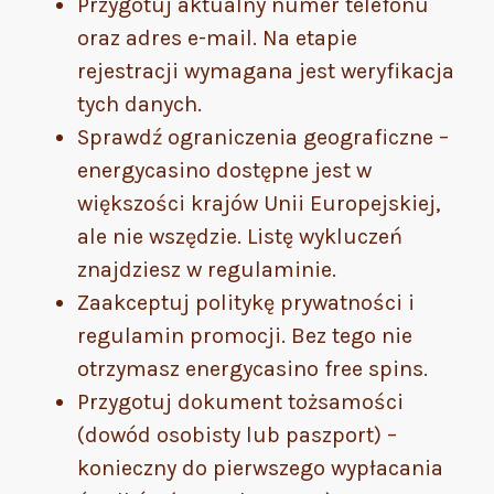
Przygotuj aktualny numer telefonu
oraz adres e-mail. Na etapie
rejestracji wymagana jest weryfikacja
tych danych.
Sprawdź ograniczenia geograficzne –
energycasino dostępne jest w
większości krajów Unii Europejskiej,
ale nie wszędzie. Listę wykluczeń
znajdziesz w regulaminie.
Zaakceptuj politykę prywatności i
regulamin promocji. Bez tego nie
otrzymasz energycasino free spins.
Przygotuj dokument tożsamości
(dowód osobisty lub paszport) –
konieczny do pierwszego wypłacania