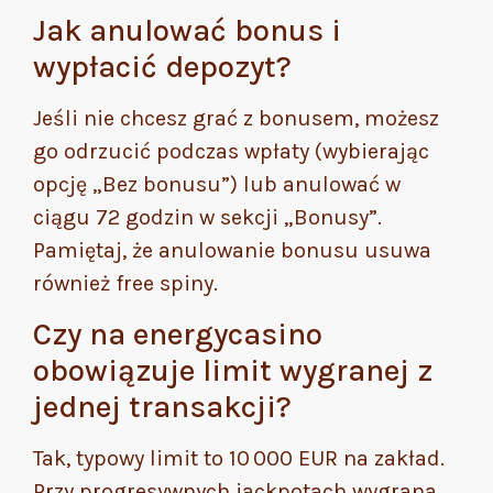
Jak anulować bonus i
wypłacić depozyt?
Jeśli nie chcesz grać z bonusem, możesz
go odrzucić podczas wpłaty (wybierając
opcję „Bez bonusu”) lub anulować w
ciągu 72 godzin w sekcji „Bonusy”.
Pamiętaj, że anulowanie bonusu usuwa
również free spiny.
Czy na energycasino
obowiązuje limit wygranej z
jednej transakcji?
Tak, typowy limit to 10 000 EUR na zakład.
Przy progresywnych jackpotach wygrana