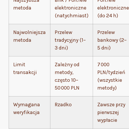
metoda
elektroniczne
elektroniczne
(natychmiast)
(do 24 h)
Najwolniejsza
Przelew
Przelew
metoda
tradycyjny (1–
bankowy (2–
3 dni)
5 dni)
Limit
Zależny od
7 000
transakcji
metody,
PLN/tydzień
często 10–
(wszystkie
50 000 PLN
metody)
Wymagana
Rzadko
Zawsze przy
weryfikacja
pierwszej
wypłacie