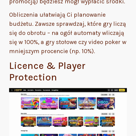
promocją) będziesz mógł wypłacić środki.
Obliczenia ułatwiają Ci planowanie
budżetu. Zawsze sprawdzaj, które gry liczą
się do obrotu – na ogół automaty wliczają
się w 100%, a gry stołowe czy video poker w
mniejszym procencie (np. 10%).
Licence & Player
Protection