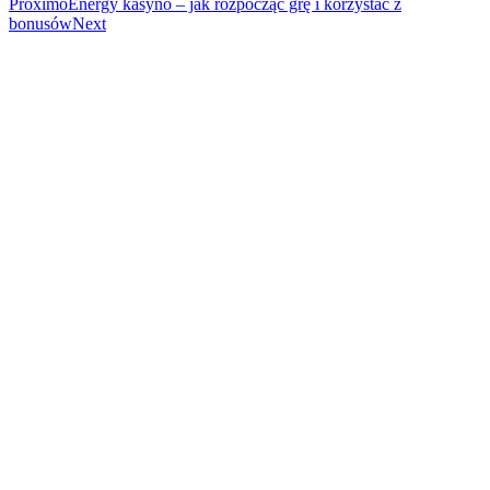
Próximo
Energy kasyno – jak rozpocząć grę i korzystać z
bonusów
Next