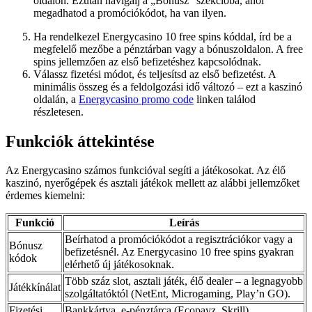
oldalon. Ezután navigálj a „Bónusz” szekcióba, ahol
megadhatod a promóciókódot, ha van ilyen.
Ha rendelkezel Energycasino 10 free spins kóddal, írd be a
megfelelő mezőbe a pénztárban vagy a bónuszoldalon. A free
spins jellemzően az első befizetéshez kapcsolódnak.
Válassz fizetési módot, és teljesítsd az első befizetést. A
minimális összeg és a feldolgozási idő változó – ezt a kaszinó
oldalán, a
Energycasino promo code
linken találod
részletesen.
Funkciók áttekintése
Az Energycasino számos funkcióval segíti a játékosokat. Az élő
kaszinó, nyerőgépek és asztali játékok mellett az alábbi jellemzőket
érdemes kiemelni:
Funkció
Leírás
Beírhatod a promóciókódot a regisztrációkor vagy a
Bónusz
befizetésnél. Az Energycasino 10 free spins gyakran
kódok
elérhető új játékosoknak.
Több száz slot, asztali játék, élő dealer – a legnagyobb
Játékkínálat
szolgáltatóktól (NetEnt, Microgaming, Play’n GO).
Fizetési
Bankkártya, e-pénztárca (Ecopayz, Skrill),