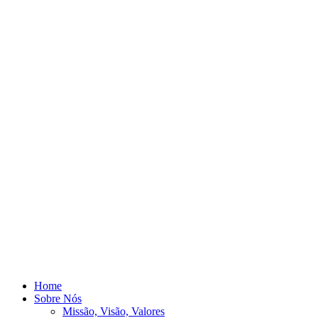
Home
Sobre Nós
Missão, Visão, Valores