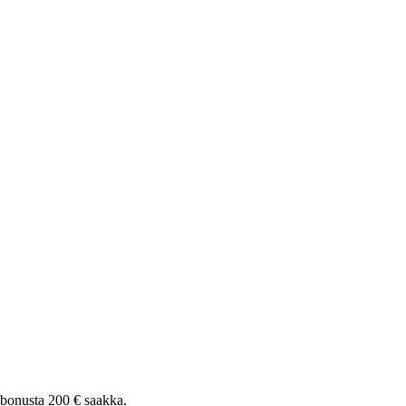
sbonusta 200 € saakka.