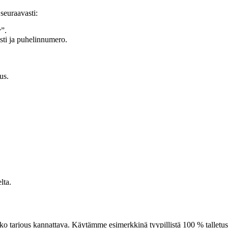
seuraavasti:
y”.
sti ja puhelinnumero.
us.
lta.
nko tarjous kannattava. Käytämme esimerkkinä tyypillistä 100 % talletu