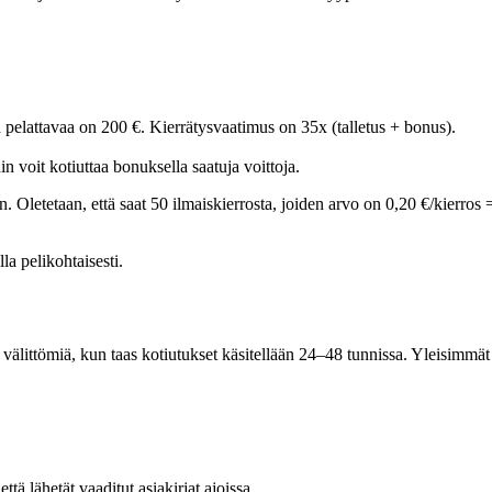
 pelattavaa on 200 €. Kierrätysvaatimus on 35x (talletus + bonus).
n voit kotiuttaa bonuksella saatuja voittoja.
. Oletetaan, että saat 50 ilmaiskierrosta, joiden arvo on 0,20 €/kierro
la pelikohtaisesti.
i välittömiä, kun taas kotiutukset käsitellään 24–48 tunnissa. Yleisimmä
ä lähetät vaaditut asiakirjat ajoissa.