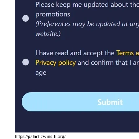
https://galacticwins-fi.org/