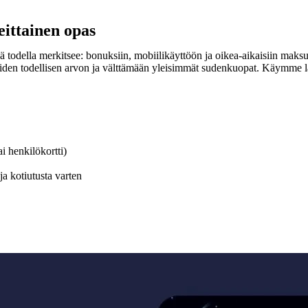
ittainen opas
ä todella merkitsee: bonuksiin, mobiilikäyttöön ja oikea-aikaisiin maksui
en todellisen arvon ja välttämään yleisimmät sudenkuopat. Käymme läpi 
ai henkilökortti)
ja kotiutusta varten