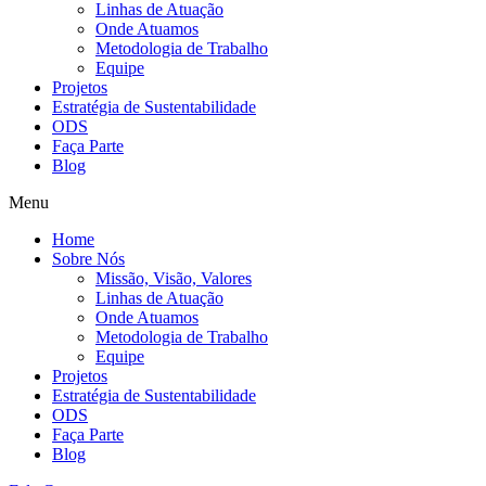
Linhas de Atuação
Onde Atuamos
Metodologia de Trabalho
Equipe
Projetos
Estratégia de Sustentabilidade
ODS
Faça Parte
Blog
Menu
Home
Sobre Nós
Missão, Visão, Valores
Linhas de Atuação
Onde Atuamos
Metodologia de Trabalho
Equipe
Projetos
Estratégia de Sustentabilidade
ODS
Faça Parte
Blog