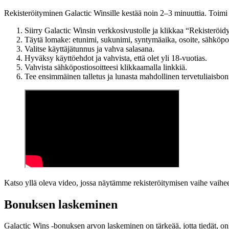
Rekisteröityminen Galactic Winsille kestää noin 2–3 minuuttia. Toimi 
Siirry Galactic Winsin verkkosivustolle ja klikkaa “Rekisteröid
Täytä lomake: etunimi, sukunimi, syntymäaika, osoite, sähköpo
Valitse käyttäjätunnus ja vahva salasana.
Hyväksy käyttöehdot ja vahvista, että olet yli 18-vuotias.
Vahvista sähköpostiosoitteesi klikkaamalla linkkiä.
Tee ensimmäinen talletus ja lunasta mahdollinen tervetuliaisbon
Katso yllä oleva video, jossa näytämme rekisteröitymisen vaihe vaihee
Bonuksen laskeminen
Galactic Wins -bonuksen arvon laskeminen on tärkeää, jotta tiedät, o