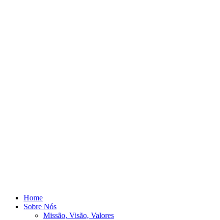
Home
Sobre Nós
Missão, Visão, Valores