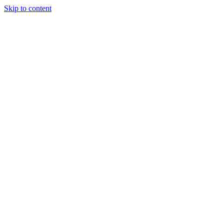
Skip to content