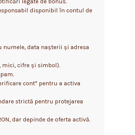
tificări legate de bonus.
esponsabil disponibil în contul de
 numele, data nașterii și adresa
mici, cifre și simbol).
 Spam.
rificare cont” pentru a activa
ndare strictă pentru protejarea
N, dar depinde de oferta activă.