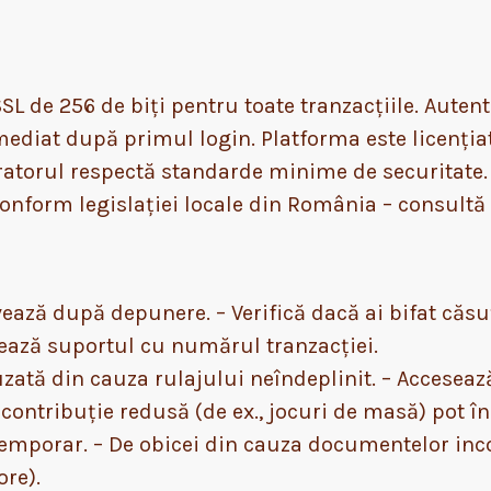
L de 256 de biți pentru toate tranzacțiile. Autenti
imediat după primul login. Platforma este licenția
atorul respectă standarde minime de securitate
onform legislației locale din România – consultă u
ează după depunere. – Verifică dacă ai bifat căsu
ează suportul cu numărul tranzacției.
zată din cauza rulajului neîndeplinit. – Acceseaz
 contribuție redusă (de ex., jocuri de masă) pot înc
emporar. – De obicei din cauza documentelor inco
ore).