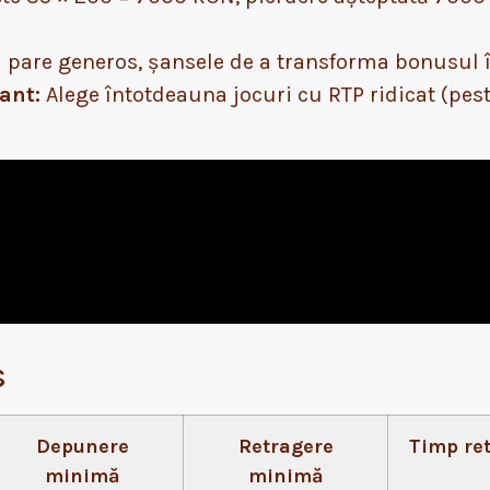
l pare generos, șansele de a transforma bonusul î
ant:
Alege întotdeauna jocuri cu RTP ridicat (pest
s
Depunere
Retragere
Timp re
minimă
minimă