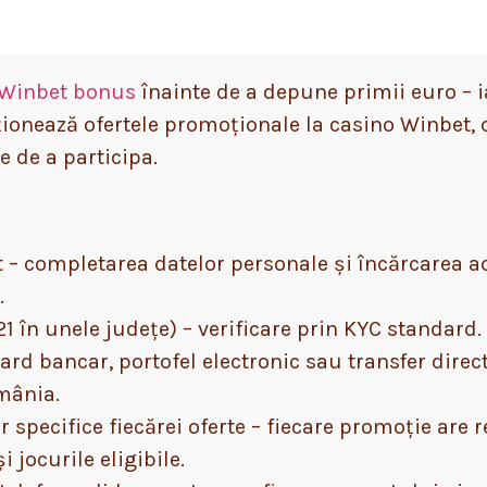
Winbet bonus
înainte de a depune primii euro – i
ionează ofertele promoționale la casino Winbet, 
e de a participa.
t – completarea datelor personale și încărcarea ac
.
1 în unele județe) – verificare prin KYC standard.
rd bancar, portofel electronic sau transfer direct
mânia.
r specifice fiecărei oferte – fiecare promoție are r
 jocurile eligibile.