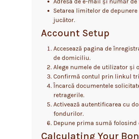
Adresa de e-mail și număr de t
Setarea limitelor de depunere 
jucător.
Account Setup
Accesează pagina de înregistr
de domiciliu.
Alege numele de utilizator și o
Confirmă contul prin linkul tr
Încarcă documentele solicitate
retragerile.
Activează autentificarea cu do
fondurilor.
Depune prima sumă folosind o 
Calculating Your Bo