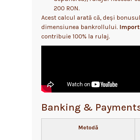
200 RON.
Acest calcul arată că, deși bonusu
dimensiunea bankrollului.
Import
contribuie 100% la rulaj.
Banking & Payment
Metodă