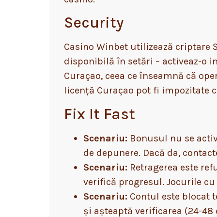
Security
Casino Winbet utilizează criptare SS
disponibilă în setări – activeaz-o 
Curaçao, ceea ce înseamnă că oper
licență Curaçao pot fi impozitate c
Fix It Fast
Scenariu:
Bonusul nu se activ
de depunere. Dacă da, contact
Scenariu:
Retragerea este refu
verifică progresul. Jocurile cu
Scenariu:
Contul este blocat t
și așteaptă verificarea (24-48 