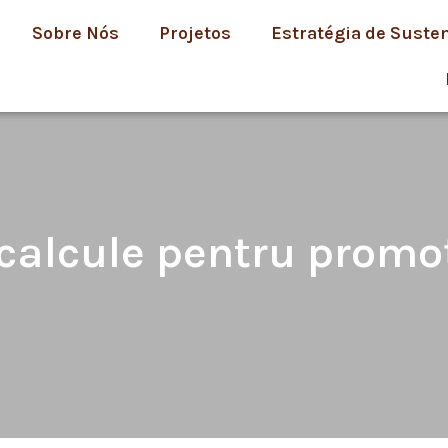
Sobre Nós
Projetos
Estratégia de Suste
 calcule pentru promoț