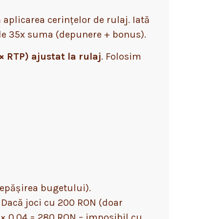
aplicarea cerințelor de rulaj. Iată
 de 35x suma (depunere + bonus).
 RTP) ajustat la rulaj
. Folosim
epășirea bugetului).
t. Dacă joci cu 200 RON (doar
 × 0.04 = 280 RON – imposibil cu