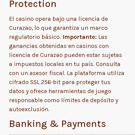
Protection
El casino opera bajo una licencia de
Curazao, lo que garantiza un marco
regulatorio básico.
Importante:
Las
ganancias obtenidas en casinos con
licencia de Curazao pueden estar sujetas
a impuestos locales en tu país. Consulta
con un asesor fiscal. La plataforma utiliza
cifrado SSL 256-bit para proteger tus
datos y ofrece herramientas de juego
responsable como límites de depósito y
autoexclusión.
Banking & Payments