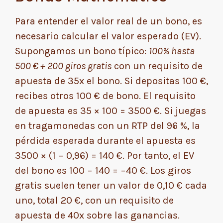
Para entender el valor real de un bono, es
necesario calcular el valor esperado (EV).
Supongamos un bono típico:
100% hasta
500 € + 200 giros gratis
con un requisito de
apuesta de 35x el bono. Si depositas 100 €,
recibes otros 100 € de bono. El requisito
de apuesta es 35 × 100 = 3500 €. Si juegas
en tragamonedas con un RTP del 96 %, la
pérdida esperada durante el apuesta es
3500 × (1 − 0,96) = 140 €. Por tanto, el EV
del bono es 100 − 140 = −40 €. Los giros
gratis suelen tener un valor de 0,10 € cada
uno, total 20 €, con un requisito de
apuesta de 40x sobre las ganancias.