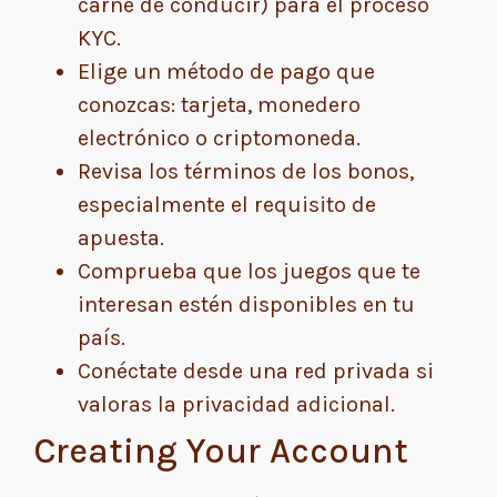
carné de conducir) para el proceso
KYC.
Elige un método de pago que
conozcas: tarjeta, monedero
electrónico o criptomoneda.
Revisa los términos de los bonos,
especialmente el requisito de
apuesta.
Comprueba que los juegos que te
interesan estén disponibles en tu
país.
Conéctate desde una red privada si
valoras la privacidad adicional.
Creating Your Account