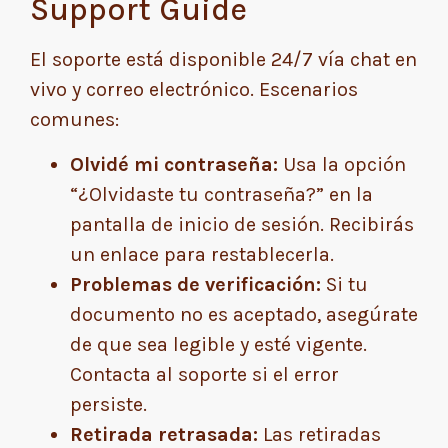
Support Guide
El soporte está disponible 24/7 vía chat en
vivo y correo electrónico. Escenarios
comunes:
Olvidé mi contraseña:
Usa la opción
“¿Olvidaste tu contraseña?” en la
pantalla de inicio de sesión. Recibirás
un enlace para restablecerla.
Problemas de verificación:
Si tu
documento no es aceptado, asegúrate
de que sea legible y esté vigente.
Contacta al soporte si el error
persiste.
Retirada retrasada:
Las retiradas