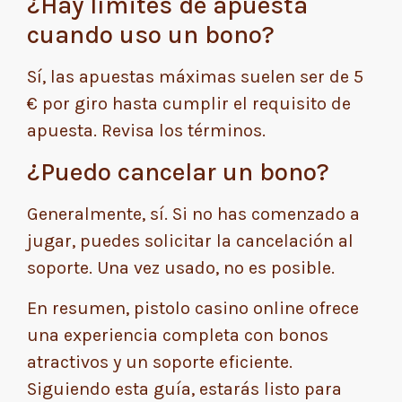
¿Hay límites de apuesta
cuando uso un bono?
Sí, las apuestas máximas suelen ser de 5
€ por giro hasta cumplir el requisito de
apuesta. Revisa los términos.
¿Puedo cancelar un bono?
Generalmente, sí. Si no has comenzado a
jugar, puedes solicitar la cancelación al
soporte. Una vez usado, no es posible.
En resumen, pistolo casino online ofrece
una experiencia completa con bonos
atractivos y un soporte eficiente.
Siguiendo esta guía, estarás listo para