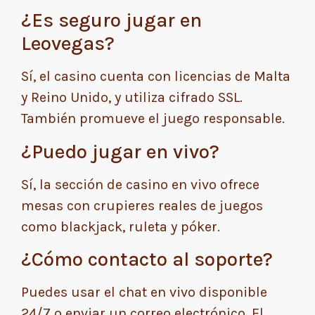
¿Es seguro jugar en
Leovegas?
Sí, el casino cuenta con licencias de Malta
y Reino Unido, y utiliza cifrado SSL.
También promueve el juego responsable.
¿Puedo jugar en vivo?
Sí, la sección de casino en vivo ofrece
mesas con crupieres reales de juegos
como blackjack, ruleta y póker.
¿Cómo contacto al soporte?
Puedes usar el chat en vivo disponible
24/7 o enviar un correo electrónico. El