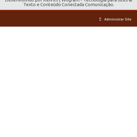
Texto e Conteúdo Conectada Comunicação.
Administrar Site