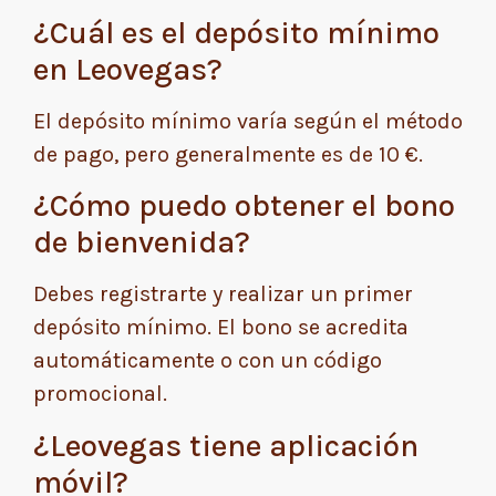
¿Cuál es el depósito mínimo
en Leovegas?
El depósito mínimo varía según el método
de pago, pero generalmente es de 10 €.
¿Cómo puedo obtener el bono
de bienvenida?
Debes registrarte y realizar un primer
depósito mínimo. El bono se acredita
automáticamente o con un código
promocional.
¿Leovegas tiene aplicación
móvil?