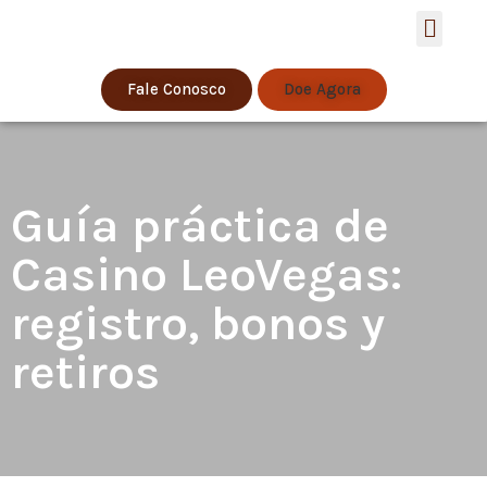
Estratégia de S
Fale Conosco
Doe Agora
Guía práctica de
Casino LeoVegas:
registro, bonos y
retiros