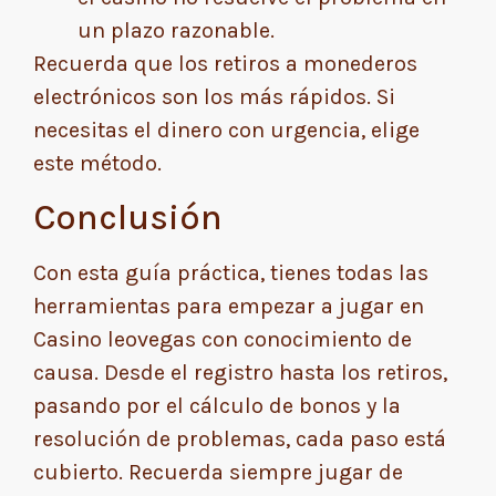
un plazo razonable.
Recuerda que los retiros a monederos
electrónicos son los más rápidos. Si
necesitas el dinero con urgencia, elige
este método.
Conclusión
Con esta guía práctica, tienes todas las
herramientas para empezar a jugar en
Casino leovegas con conocimiento de
causa. Desde el registro hasta los retiros,
pasando por el cálculo de bonos y la
resolución de problemas, cada paso está
cubierto. Recuerda siempre jugar de