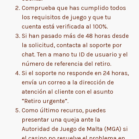
Comprueba que has cumplido todos
los requisitos de juego y que tu
cuenta está verificada al 100%.
Si han pasado más de 48 horas desde
la solicitud, contacta al soporte por
chat. Ten a mano tu ID de usuario y el
número de referencia del retiro.
Si el soporte no responde en 24 horas,
envía un correo a la dirección de
atención al cliente con el asunto
“Retiro urgente”.
Como último recurso, puedes
presentar una queja ante la
Autoridad de Juego de Malta (MGA) si
el casino no resuelve el problema en