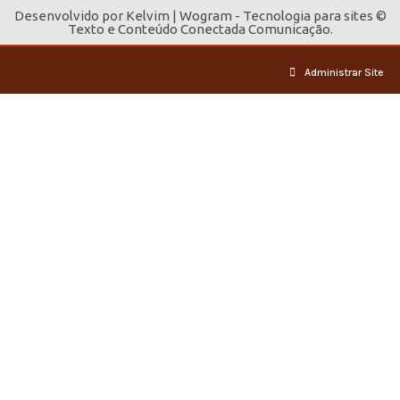
Desenvolvido por Kelvim | Wogram - Tecnologia para sites ©
Texto e Conteúdo Conectada Comunicação.
Administrar Site