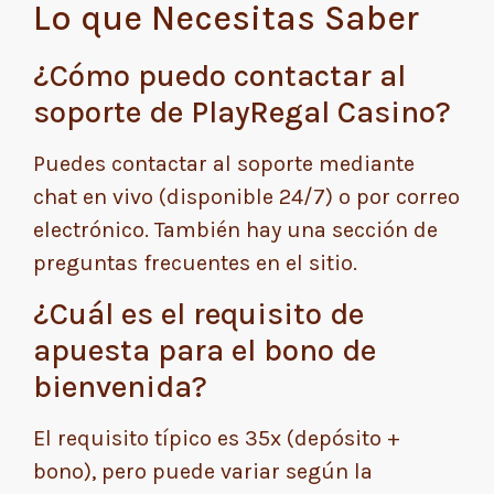
Lo que Necesitas Saber
¿Cómo puedo contactar al
soporte de PlayRegal Casino?
Puedes contactar al soporte mediante
chat en vivo (disponible 24/7) o por correo
electrónico. También hay una sección de
preguntas frecuentes en el sitio.
¿Cuál es el requisito de
apuesta para el bono de
bienvenida?
El requisito típico es 35x (depósito +
bono), pero puede variar según la