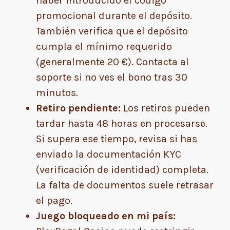
haber introducido el código
promocional durante el depósito.
También verifica que el depósito
cumpla el mínimo requerido
(generalmente 20 €). Contacta al
soporte si no ves el bono tras 30
minutos.
Retiro pendiente:
Los retiros pueden
tardar hasta 48 horas en procesarse.
Si supera ese tiempo, revisa si has
enviado la documentación KYC
(verificación de identidad) completa.
La falta de documentos suele retrasar
el pago.
Juego bloqueado en mi país: