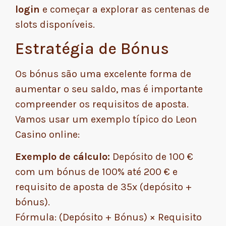
login
e começar a explorar as centenas de
slots disponíveis.
Estratégia de Bónus
Os bónus são uma excelente forma de
aumentar o seu saldo, mas é importante
compreender os requisitos de aposta.
Vamos usar um exemplo típico do Leon
Casino online:
Exemplo de cálculo:
Depósito de 100 €
com um bónus de 100% até 200 € e
requisito de aposta de 35x (depósito +
bónus).
Fórmula: (Depósito + Bónus) × Requisito