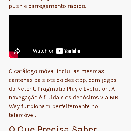
push e carregamento rápido.
O catálogo móvel inclui as mesmas
centenas de slots do desktop, com jogos
da NetEnt, Pragmatic Play e Evolution. A
navegação é fluida e os depósitos via MB
Way funcionam perfeitamente no
telemóvel.
O Que Precisa Saber