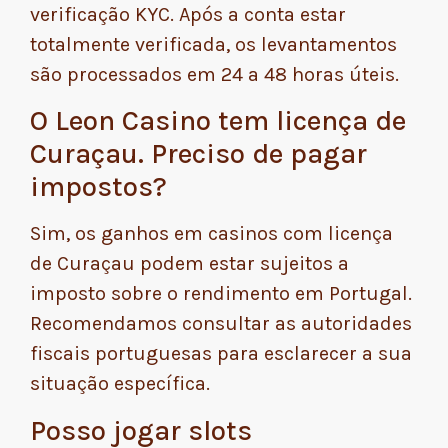
verificação KYC. Após a conta estar
totalmente verificada, os levantamentos
são processados em 24 a 48 horas úteis.
O Leon Casino tem licença de
Curaçau. Preciso de pagar
impostos?
Sim, os ganhos em casinos com licença
de Curaçau podem estar sujeitos a
imposto sobre o rendimento em Portugal.
Recomendamos consultar as autoridades
fiscais portuguesas para esclarecer a sua
situação específica.
Posso jogar slots