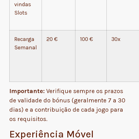
vindas
Slots
Recarga
20 €
100 €
30x
Semanal
Importante:
Verifique sempre os prazos
de validade do bónus (geralmente 7 a 30
dias) e a contribuição de cada jogo para
os requisitos.
Experiência Móvel