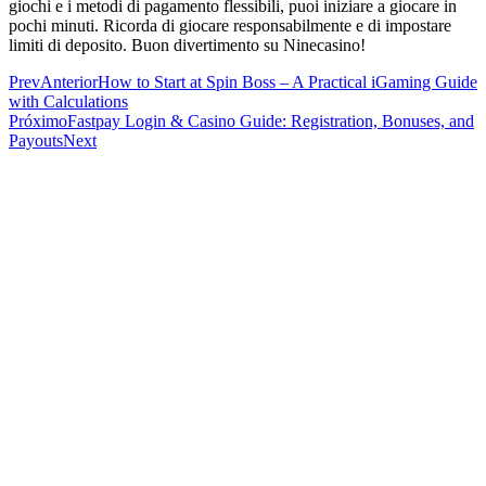
giochi e i metodi di pagamento flessibili, puoi iniziare a giocare in
pochi minuti. Ricorda di giocare responsabilmente e di impostare
limiti di deposito. Buon divertimento su Ninecasino!
Prev
Anterior
How to Start at Spin Boss – A Practical iGaming Guide
with Calculations
Próximo
Fastpay Login & Casino Guide: Registration, Bonuses, and
Payouts
Next