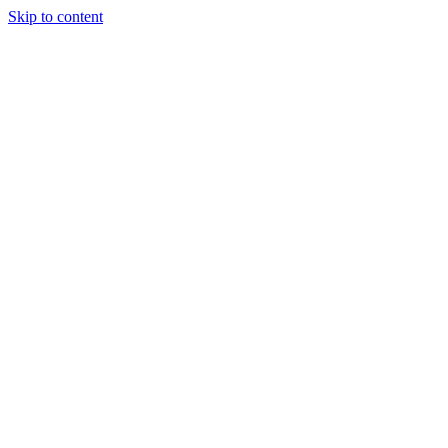
Skip to content