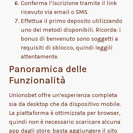
Conferma l’iscrizione tramite il link
ricevuto via email o SMS.
Effettua il primo deposito utilizzando
uno dei metodi disponibili. Ricorda: i
bonus di benvenuto sono soggetti a
requisiti di sblocco, quindi leggili
attentamente.
Panoramica delle
Funzionalità
Unionsbet offre un’esperienza completa
sia da desktop che da dispositivo mobile.
La piattaforma è ottimizzata per browser,
quindi non è necessario scaricare alcuna
app dagli store: basta aggiungere il sito