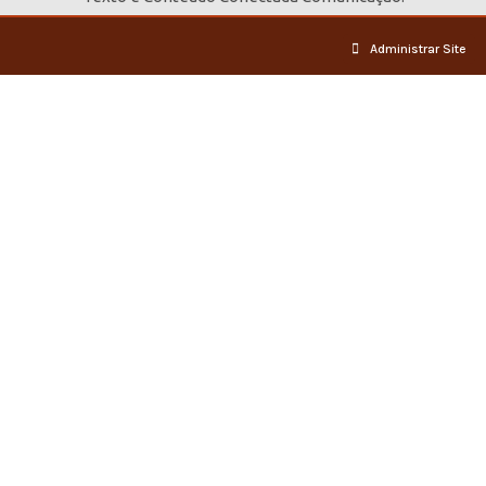
Administrar Site