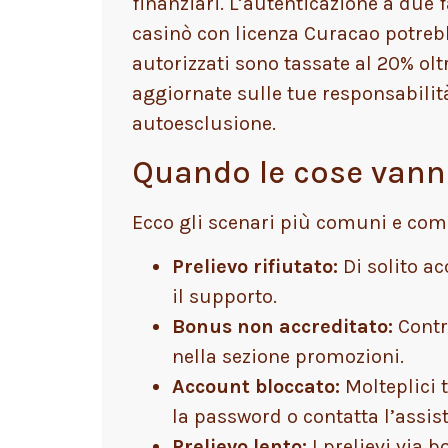
finanziari. L’autenticazione a due fa
casinò con licenza Curacao potrebbe
autorizzati sono tassate al 20% ol
aggiornate sulle tue responsabilità
autoesclusione.
Quando le cose vann
Ecco gli scenari più comuni e come 
Prelievo rifiutato:
Di solito a
il supporto.
Bonus non accreditato:
Contr
nella sezione promozioni.
Account bloccato:
Molteplici 
la password o contatta l’assis
Prelievo lento:
I prelievi via 