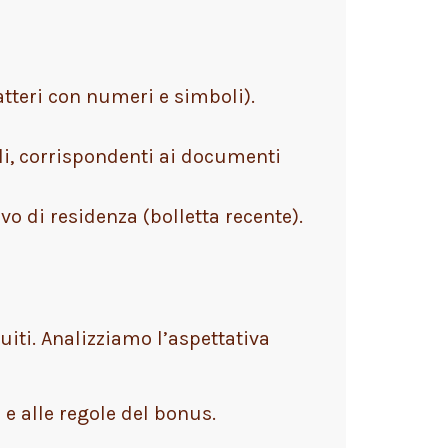
tteri con numeri e simboli).
ali, corrispondenti ai documenti
o di residenza (bolletta recente).
iti. Analizziamo l’aspettativa
 e alle regole del bonus.