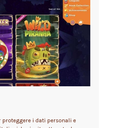
r proteggere i dati personali e