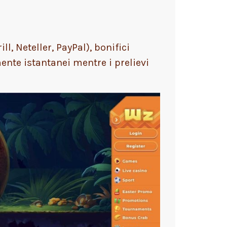
ll, Neteller, PayPal), bonifici
ente istantanei mentre i prelievi