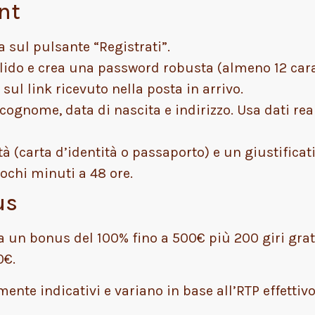
nt
a sul pulsante “Registrati”.
alido e crea una password robusta (almeno 12 cara
 sul link ricevuto nella posta in arrivo.
cognome, data di nascita e indirizzo. Usa dati re
 (carta d’identità o passaporto) e un giustificativ
pochi minuti a 48 ore.
us
un bonus del 100% fino a 500€ più 200 giri gratu
0€.
ente indicativi e variano in base all’RTP effettivo