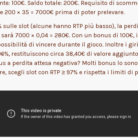
te: 100€. Saldo totale: 200€. Requisito di scomm
e 200 × 35 = 7000€ prima di poter prelevare.
ulle slot (alcune hanno RTP più basso), la perd
 sarà 7000 × 0,04 = 280€. Con un bonus di 100€, il
sibilità di vincere durante il gioco. Inoltre i giri
6%, restituiscono circa 38,40€ di valore aggiunto. 
us a perdita attesa negativa? Molti bonus lo sono
zare, scegli slot con RTP ≥ 97% e rispetta i limiti 