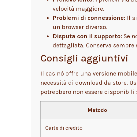
velocità maggiore.
Problemi di connessione:
Il s
un browser diverso.
Disputa con il supporto:
Se no
dettagliata. Conserva sempre 
Consigli aggiuntivi
Il casinò offre una versione mobil
necessità di download da store. U
potrebbero non essere disponibili
Metodo
Carte di credito