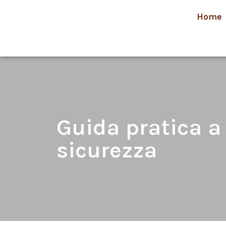
Home
Guida pratica a
sicurezza