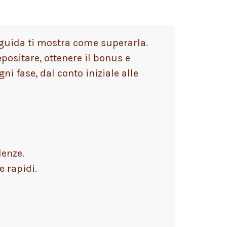
 guida ti mostra come superarla.
positare, ottenere il bonus e
i fase, dal conto iniziale alle
denze.
 rapidi.