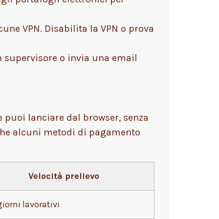
cune VPN. Disabilita la VPN o prova
un supervisore o invia una email
e puoi lanciare dal browser, senza
 che alcuni metodi di pagamento
Velocità prelievo
iorni lavorativi