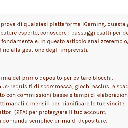
ra prova di qualsiasi piattaforma iGaming: questa
catore esperto, conoscere i passaggi esatti per de
è fondamentale. In questo articolo analizzeremo ogn
ino alla gestione degli imprevisti.
prima del primo deposito per evitare blocchi.
us: requisiti di scommessa, giochi esclusi e sca
o con commissioni basse e tempi di elaborazione
ettimanali e mensili per pianificare le tue vincite.
attori (2FA) per proteggere il tuo account.
una domanda semplice prima di depositare.