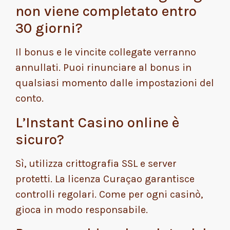
non viene completato entro
30 giorni?
Il bonus e le vincite collegate verranno
annullati. Puoi rinunciare al bonus in
qualsiasi momento dalle impostazioni del
conto.
L’Instant Casino online è
sicuro?
Sì, utilizza crittografia SSL e server
protetti. La licenza Curaçao garantisce
controlli regolari. Come per ogni casinò,
gioca in modo responsabile.