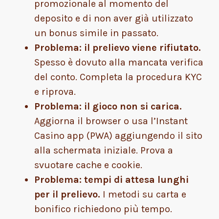
promozionale al momento del
deposito e di non aver già utilizzato
un bonus simile in passato.
Problema: il prelievo viene rifiutato.
Spesso è dovuto alla mancata verifica
del conto. Completa la procedura KYC
e riprova.
Problema: il gioco non si carica.
Aggiorna il browser o usa l’Instant
Casino app (PWA) aggiungendo il sito
alla schermata iniziale. Prova a
svuotare cache e cookie.
Problema: tempi di attesa lunghi
per il prelievo.
I metodi su carta e
bonifico richiedono più tempo.