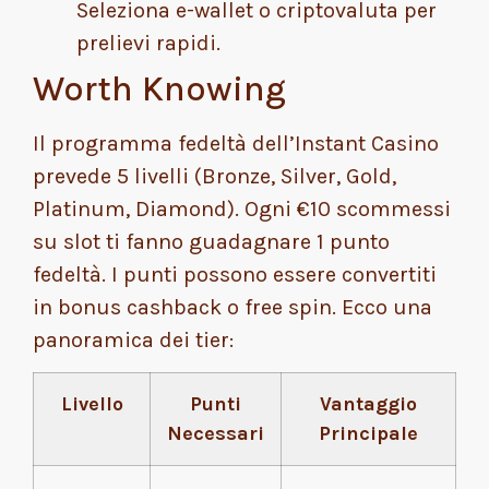
Seleziona e-wallet o criptovaluta per
prelievi rapidi.
Worth Knowing
Il programma fedeltà dell’Instant Casino
prevede 5 livelli (Bronze, Silver, Gold,
Platinum, Diamond). Ogni €10 scommessi
su slot ti fanno guadagnare 1 punto
fedeltà. I punti possono essere convertiti
in bonus cashback o free spin. Ecco una
panoramica dei tier:
Livello
Punti
Vantaggio
Necessari
Principale