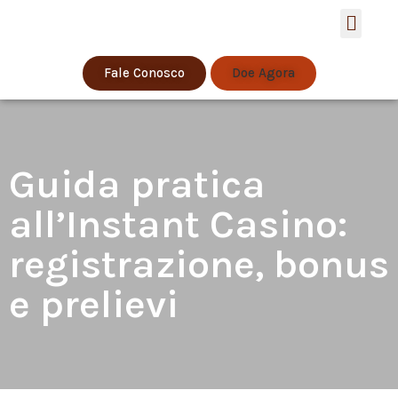
Estratégia de S
Fale Conosco
Doe Agora
Guida pratica
all’Instant Casino:
registrazione, bonus
e prelievi