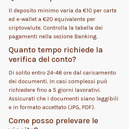
Il deposito minimo varia da €10 per carte
ed e-wallet a €20 equivalente per
criptovalute. Controlla la tabella dei
pagamenti nella sezione Banking.
Quanto tempo richiede la
verifica del conto?
Di solito entro 24-48 ore dal caricamento
dei documenti. In casi complessi può
richiedere fino a 5 giorni lavorativi.
Assicurati che i documenti siano leggibili
e in formato accettato (JPG, PDF).
Come posso prelevare le