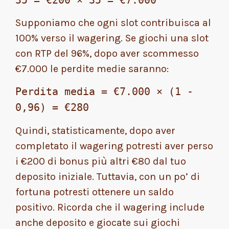
Supponiamo che ogni slot contribuisca al
100% verso il wagering. Se giochi una slot
con RTP del 96%, dopo aver scommesso
€7.000 le perdite medie saranno:
Perdita media = €7.000 × (1 -
0,96) = €280
Quindi, statisticamente, dopo aver
completato il wagering potresti aver perso
i €200 di bonus più altri €80 dal tuo
deposito iniziale. Tuttavia, con un po’ di
fortuna potresti ottenere un saldo
positivo. Ricorda che il wagering include
anche deposito e giocate sui giochi