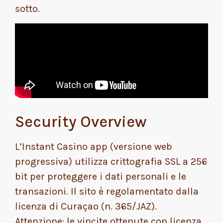
sotto.
Security Overview
L’Instant Casino app (versione web
progressiva) utilizza crittografia SSL a 256
bit per proteggere i dati personali e le
transazioni. Il sito è regolamentato dalla
licenza di Curaçao (n. 365/JAZ).
Attenzione: le vincite ottenute con licenza