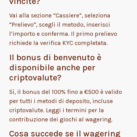
vincite?
Vai alla sezione “Cassiere”, seleziona
“Prelievo”, scegli il metodo, inserisci
l’importo e conferma. Il primo prelievo
richiede la verifica KYC completata.
Il bonus di benvenuto è
disponibile anche per
criptovalute?
Sì, il bonus del 100% fino a €500 è valido
per tutti i metodi di deposito, incluse
criptovalute. Leggi i termini per la
contribuzione dei giochi al wagering.
Cosa succede se il wagering