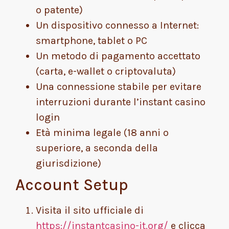
o patente)
Un dispositivo connesso a Internet:
smartphone, tablet o PC
Un metodo di pagamento accettato
(carta, e-wallet o criptovaluta)
Una connessione stabile per evitare
interruzioni durante l’instant casino
login
Età minima legale (18 anni o
superiore, a seconda della
giurisdizione)
Account Setup
Visita il sito ufficiale di
https://instantcasino-it.org/
e clicca