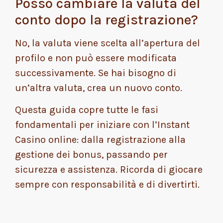
Posso cambiare la valuta del
conto dopo la registrazione?
No, la valuta viene scelta all’apertura del
profilo e non può essere modificata
successivamente. Se hai bisogno di
un’altra valuta, crea un nuovo conto.
Questa guida copre tutte le fasi
fondamentali per iniziare con l’Instant
Casino online: dalla registrazione alla
gestione dei bonus, passando per
sicurezza e assistenza. Ricorda di giocare
sempre con responsabilità e di divertirti.