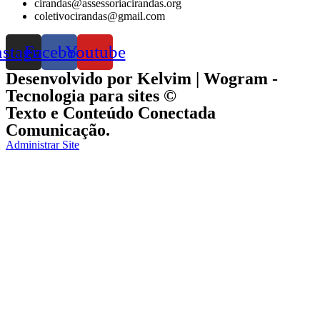
cirandas@assessoriacirandas.org
coletivocirandas@gmail.com
nstagram
Facebook
Youtube
Desenvolvido por Kelvim | Wogram -
Tecnologia para sites ©
Texto e Conteúdo Conectada
Comunicação.
Administrar Site