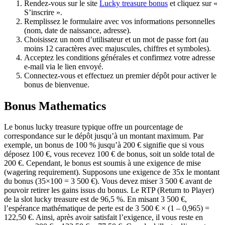
Rendez-vous sur le site
Lucky treasure bonus
et cliquez sur «
S’inscrire ».
Remplissez le formulaire avec vos informations personnelles
(nom, date de naissance, adresse).
Choisissez un nom d’utilisateur et un mot de passe fort (au
moins 12 caractères avec majuscules, chiffres et symboles).
Acceptez les conditions générales et confirmez votre adresse
e-mail via le lien envoyé.
Connectez-vous et effectuez un premier dépôt pour activer le
bonus de bienvenue.
Bonus Mathematics
Le bonus lucky treasure typique offre un pourcentage de
correspondance sur le dépôt jusqu’à un montant maximum. Par
exemple, un bonus de 100 % jusqu’à 200 € signifie que si vous
déposez 100 €, vous recevez 100 € de bonus, soit un solde total de
200 €. Cependant, le bonus est soumis à une exigence de mise
(wagering requirement). Supposons une exigence de 35x le montant
du bonus (35×100 = 3 500 €). Vous devez miser 3 500 € avant de
pouvoir retirer les gains issus du bonus. Le RTP (Return to Player)
de la slot lucky treasure est de 96,5 %. En misant 3 500 €,
l’espérance mathématique de perte est de 3 500 € × (1 – 0,965) =
122,50 €. Ainsi, après avoir satisfait l’exigence, il vous reste en