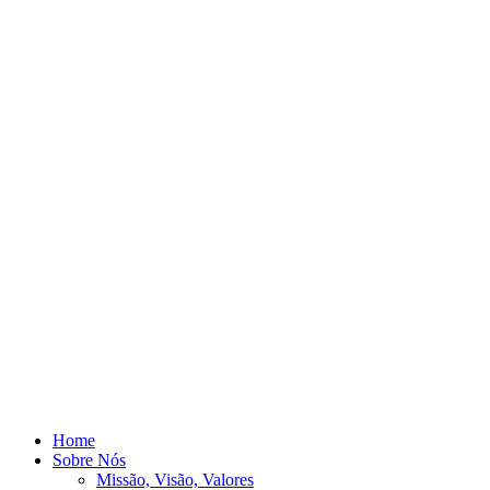
Home
Sobre Nós
Missão, Visão, Valores