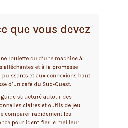
ce que vous devez
une roulette ou d’une machine à
us alléchantes et à la promesse
s puissants et aux connexions haut
sse d’un café du Sud‑Ouest.
 guide structuré autour des
onnelles claires et outils de jeu
de comparer rapidement les
nce pour identifier le meilleur