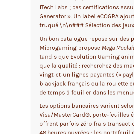
iTech Labs ; ces certifications as
Generator ». Un label eCOGRA ajout
truqué.\n\n### Sélection des jeux
Un bon catalogue repose sur des pa
Microgaming propose
Mega Moola
tandis que Evolution Gaming anime
que la qualité : recherchez des m
vingt‑et‑un lignes payantes (« pay
blackjack français ou la roulette e
de temps à fouiller dans les men
Les options bancaires varient selo
Visa/MasterCard®, porte‑feuilles é
offrent parfois zéro frais transac
48 heures ouvrées ; les portefeui