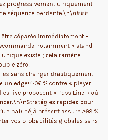
tez progressivement uniquement
d’une séquence perdante.\n\n###
ut être séparée immédiatement –
ue recommande notamment « stand
o unique existe ; cela ramène
ouble zéro.
bales sans changer drastiquement
de un edge≈1·06 % contre « player
lles live proposent « Pass Line » où
ncer.\n\nStratégies rapides pour
u’un pair déjà présent assure ≥99 %
nter vos probabilités globales sans