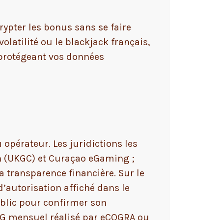
rypter les bonus sans se faire
olatilité ou le blackjack français,
 protégeant vos données
 opérateur. Les juridictions les
n (UKGC) et Curaçao eGaming ;
 transparence financière. Sur le
d’autorisation affiché dans le
ublic pour confirmer son
NG mensuel réalisé par eCOGRA ou