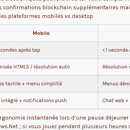
 confirmations blockchain supplémentaires mai
es plateformes mobiles vs desktop
Mobile
secondes après tap
< 1 seconde 
misée HTML5 / résolution auto
Résolution 
es tactile + menu simplifié
Menus dérou
 intégré + notifications push
Chat web +
 l’ergonomie instantanée lors d’une pause déjeuner
.Net ; si vous jouez pendant plusieurs heures de