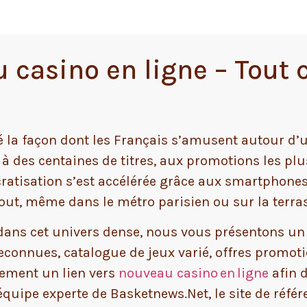
 casino en ligne – Tout 
mé la façon dont les Français s’amusent autour d’
 à des centaines de titres, aux promotions les pl
cratisation s’est accélérée grâce aux smartphone
out, même dans le métro parisien ou sur la terra
 dans cet univers dense, nous vous présentons un
 reconnues, catalogue de jeux varié, offres promoti
lement un lien vers
nouveau casino en ligne
afin 
ipe experte de Basketnews.Net, le site de référe