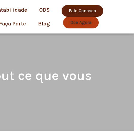
ntabilidade
ODS
Fale Conosco
Doe Agora
Faça Parte
Blog
out ce que vous