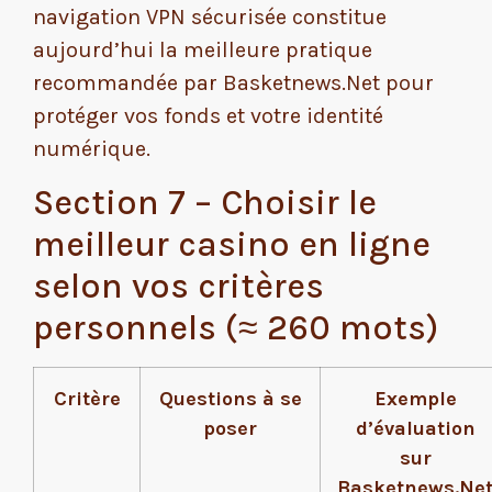
navigation VPN sécurisée constitue
aujourd’hui la meilleure pratique
recommandée par Basketnews.Net pour
protéger vos fonds et votre identité
numérique.
Section 7 – Choisir le
meilleur casino en ligne
selon vos critères
personnels (≈ 260 mots)
Critère
Questions à se
Exemple
poser
d’évaluation
sur
Basketnews.Ne