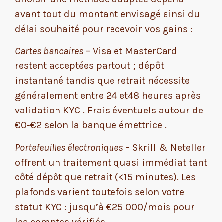
avant tout du montant envisagé ainsi du
délai souhaité pour recevoir vos gains :
Cartes bancaires
– Visa et MasterCard
restent acceptées partout ; dépôt
instantané tandis que retrait nécessite
généralement entre 24 et48 heures après
validation KYC . Frais éventuels autour de
€0‑€2 selon la banque émettrice .
Portefeuilles électroniques
– Skrill & Neteller
offrent un traitement quasi immédiat tant
côté dépôt que retrait (<15 minutes). Les
plafonds varient toutefois selon votre
statut KYC : jusqu’à €25 000/mois pour
les comptes vérifiés .