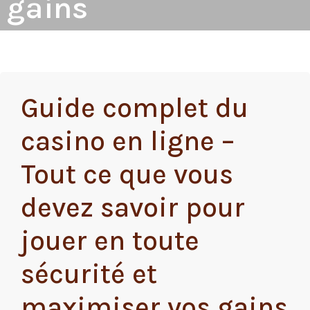
gains
Guide complet du
casino en ligne –
Tout ce que vous
devez savoir pour
jouer en toute
sécurité et
maximiser vos gains