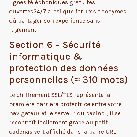
lignes téléphoniques gratuites
ouvertes24/7 ainsi que forums anonymes
où partager son expérience sans
jugement.
Section 6 – Sécurité
informatique &
protection des données
personnelles (≈ 310 mots)
Le chiffrement SSL/TLS représente la
première barrière protectrice entre votre
navigateur et le serveur du casino ; il se
reconnaît facilement grâce au petit
cadenas vert affiché dans la barre URL