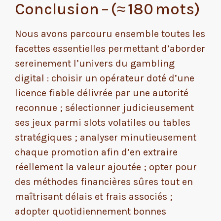
Conclusion – (≈ 180 mots)
Nous avons parcouru ensemble toutes les
facettes essentielles permettant d’aborder
sereinement l’univers du gambling
digital : choisir un opérateur doté d’une
licence fiable délivrée par une autorité
reconnue ; sélectionner judicieusement
ses jeux parmi slots volatiles ou tables
stratégiques ; analyser minutieusement
chaque promotion afin d’en extraire
réellement la valeur ajoutée ; opter pour
des méthodes financières sûres tout en
maîtrisant délais et frais associés ;
adopter quotidiennement bonnes