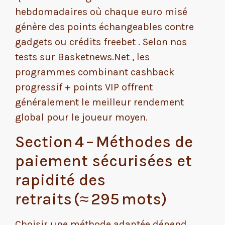
hebdomadaires où chaque euro misé
génère des points échangeables contre
gadgets ou crédits freebet . Selon nos
tests sur Basketnews.Net , les
programmes combinant cashback
progressif + points VIP offrent
généralement le meilleur rendement
global pour le joueur moyen.
Section 4 – Méthodes de
paiement sécurisées et
rapidité des
retraits (≈ 295 mots)
Choisir une méthode adaptée dépend