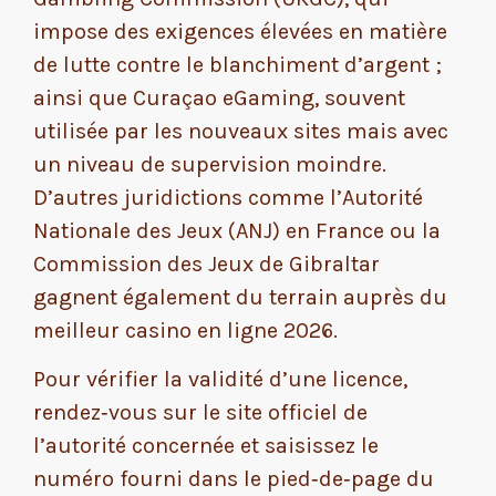
impose des exigences élevées en matière
de lutte contre le blanchiment d’argent ;
ainsi que Curaçao eGaming, souvent
utilisée par les nouveaux sites mais avec
un niveau de supervision moindre.
D’autres juridictions comme l’Autorité
Nationale des Jeux (ANJ) en France ou la
Commission des Jeux de Gibraltar
gagnent également du terrain auprès du
meilleur casino en ligne 2026.
Pour vérifier la validité d’une licence,
rendez‑vous sur le site officiel de
l’autorité concernée et saisissez le
numéro fourni dans le pied‑de‑page du