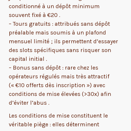
conditionné à un dépôt minimum
souvent fixé à €20 .
– Tours gratuits : attribués sans dépôt
préalable mais soumis à un plafond
mensuel limité ; ils permettent d’essayer
des slots spécifiques sans risquer son
capital initial .
– Bonus sans dépôt : rare chez les
opérateurs régulés mais très attractif
(« €10 offerts dès inscription ») avec
conditions de mise élevées (>30x) afin
d’éviter l’abus .
Les conditions de mise constituent le
véritable piège : elles déterminent