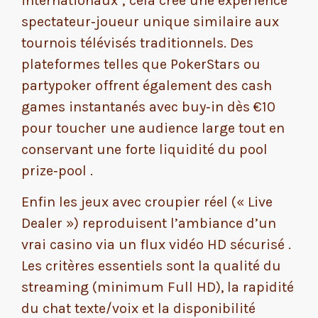
internationaux ; cela crée une expérience
spectateur‑joueur unique similaire aux
tournois télévisés traditionnels. Des
plateformes telles que PokerStars ou
partypoker offrent également des cash
games instantanés avec buy‑in dès €10
pour toucher une audience large tout en
conservant une forte liquidité du pool
prize‑pool .
Enfin les jeux avec croupier réel (« Live
Dealer ») reproduisent l’ambiance d’un
vrai casino via un flux vidéo HD sécurisé .
Les critères essentiels sont la qualité du
streaming (minimum Full HD), la rapidité
du chat texte/voix et la disponibilité