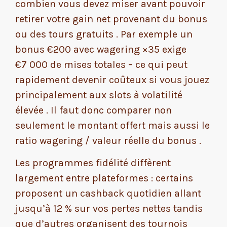
combien vous devez miser avant pouvoir
retirer votre gain net provenant du bonus
ou des tours gratuits . Par exemple un
bonus €200 avec wagering ×35 exige
€7 000 de mises totales – ce qui peut
rapidement devenir coûteux si vous jouez
principalement aux slots à volatilité
élevée . Il faut donc comparer non
seulement le montant offert mais aussi le
ratio wagering / valeur réelle du bonus .
Les programmes fidélité diffèrent
largement entre plateformes : certains
proposent un cashback quotidien allant
jusqu’à 12 % sur vos pertes nettes tandis
que d’autres organisent des tournois