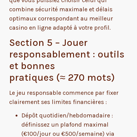
que vous puissiez choisir celui qui
combine sécurité maximale et délais
optimaux correspondant au meilleur
casino en ligne adapté à votre profil.
Section 5 – Jouer
responsablement : outils
et bonnes
pratiques (≈ 270 mots)
Le jeu responsable commence par fixer
clairement ses limites financières :
Dépôt quotidien/hebdomadaire :
définissez un plafond maximal
(€100/jour ou €500/semaine) via