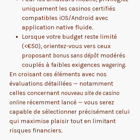
uniquement les casinos certifiés
compatibles iOS/Android avec
application native fluide.
Lorsque votre budget reste limité
(<€50), orientez-vous vers ceux
proposant
bonus sans dépôt
modérés
couplés à faibles exigences
wagering
.
En croisant ces éléments avec nos
évaluations détaillées — notamment
celles concernant
nouveau site de casino
online
récemment lancé — vous serez
capable de sélectionner précisément celui
qui maximise plaisir tout en limitant
risques financiers.