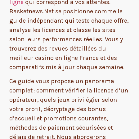
ligne
qui correspond à vos attentes.
Basketnews.Net se positionne comme le
guide indépendant qui teste chaque offre,
analyse les licences et classe les sites
selon leurs performances réelles. Vous y
trouverez des revues détaillées du
meilleur casino en ligne France et des
comparatifs mis à jour chaque semaine.
Ce guide vous propose un panorama
complet : comment vérifier la licence d’un
opérateur, quels jeux privilégier selon
votre profil, décryptage des bonus
d’accueil et promotions courantes,
méthodes de paiement sécurisées et
délais de retrait. Nous aborderons