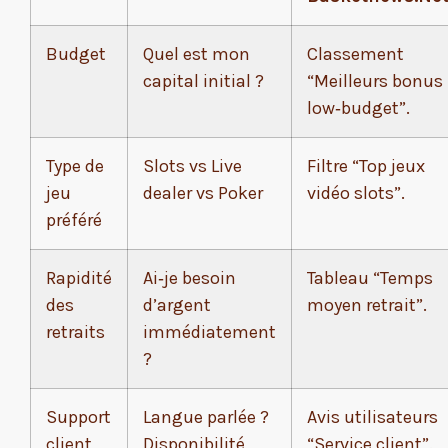
Budget
Quel est mon
Classement
capital initial ?
“Meilleurs bonus
low‑budget”.
Type de
Slots vs Live
Filtre “Top jeux
jeu
dealer vs Poker
vidéo slots”.
préféré
Rapidité
Ai‑je besoin
Tableau “Temps
des
d’argent
moyen retrait”.
retraits
immédiatement
?
Support
Langue parlée ?
Avis utilisateurs
client
Disponibilité
“Service client”.