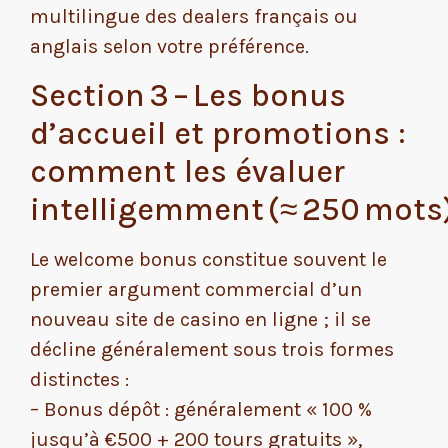
multilingue des dealers français ou
anglais selon votre préférence.
Section 3 – Les bonus
d’accueil et promotions :
comment les évaluer
intelligemment (≈ 250 mots
Le welcome bonus constitue souvent le
premier argument commercial d’un
nouveau site de casino en ligne ; il se
décline généralement sous trois formes
distinctes :
– Bonus dépôt : généralement « 100 %
jusqu’à €500 + 200 tours gratuits »,