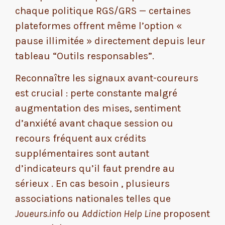
chaque politique RGS/GRS — certaines
plateformes offrent même l’option «
pause illimitée » directement depuis leur
tableau “Outils responsables”.
Reconnaître les signaux avant-coureurs
est crucial : perte constante malgré
augmentation des mises, sentiment
d’anxiété avant chaque session ou
recours fréquent aux crédits
supplémentaires sont autant
d’indicateurs qu’il faut prendre au
sérieux . En cas besoin , plusieurs
associations nationales telles que
Joueurs.info
ou
Addiction Help Line
proposent