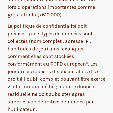
lors d’opérations importantes comme
gros retraits (>€10 000).
La politique de confidentialité doit
préciser quels types de données sont
collectés (nom complet , adresse IP ,
habitudes de jeu) ainsi expliquer
comment elles sont stockées
conformément au RGPD européen*. Les
joueurs européens disposent alors d’un
droit à l’oubli complet pouvant être exercé
via formulaire dédié ; aucune donnée
résiduelle ne doit subsister après
suppression définitive demandée par
l’utilisateur .