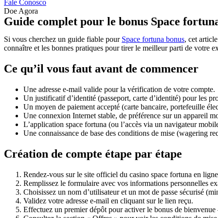
Fale Conosco
Doe Agora
Guide complet pour le bonus Space fortun
Si vous cherchez un guide fiable pour
Space fortuna bonus
, cet artic
connaître et les bonnes pratiques pour tirer le meilleur parti de votre e
Ce qu’il vous faut avant de commencer
Une adresse e‑mail valide pour la vérification de votre compte.
Un justificatif d’identité (passeport, carte d’identité) pour les
Un moyen de paiement accepté (carte bancaire, portefeuille éle
Une connexion Internet stable, de préférence sur un appareil mo
L’application space fortuna (ou l’accès via un navigateur mobil
Une connaissance de base des conditions de mise (wagering req
Création de compte étape par étape
Rendez‑vous sur le site officiel du casino space fortuna en ligne 
Remplissez le formulaire avec vos informations personnelles exa
Choisissez un nom d’utilisateur et un mot de passe sécurisé (mi
Validez votre adresse e‑mail en cliquant sur le lien reçu.
Effectuez un premier dépôt pour activer le bonus de bienvenue 