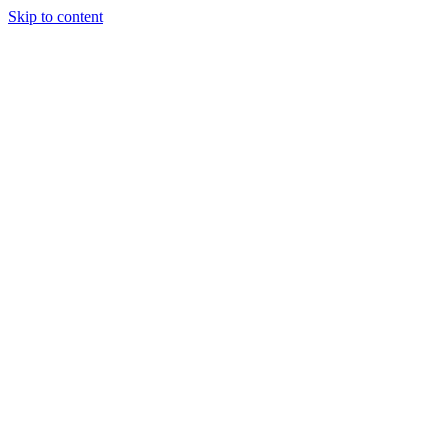
Skip to content