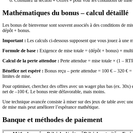
Consultez la section « Offres » pour voir les conditions de mise
Mathématiques du bonus – calcul détaillé
Les bonus de bienvenue sont souvent associés à des conditions de mis
dépôt + bonus.
Important :
Les calculs ci‑dessous supposent que vous jouez à une m
Formule de base :
Exigence de mise totale = (dépôt + bonus) × multip
Calcul de la perte attendue :
Perte attendue = mise totale × (1 – RT
Bénéfice net espéré :
Bonus reçu – perte attendue = 100 € – 320 € = –
limites de mise.
Pour optimiser, cherchez des offres avec un wager plus bas (ex. 30x)
net de –100 €. Le bonus reste défavorable, mais moins.
Une technique avancée consiste à miser sur des jeux de table avec une 
de mise mais peut améliorer l’espérance mathétique.
Banque et méthodes de paiement