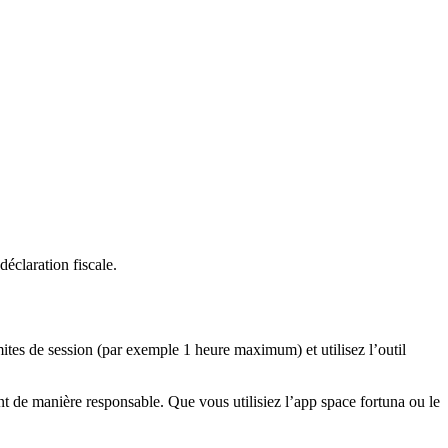
éclaration fiscale.
ites de session (par exemple 1 heure maximum) et utilisez l’outil
t de manière responsable. Que vous utilisiez l’app space fortuna ou le