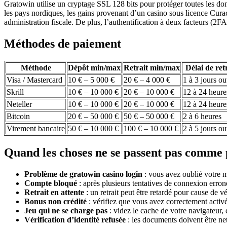
Gratowin utilise un cryptage SSL 128 bits pour protéger toutes les do
les pays nordiques, les gains provenant d’un casino sous licence Cur
administration fiscale. De plus, l’authentification à deux facteurs (2
Méthodes de paiement
Méthode
Dépôt min/max
Retrait min/max
Délai de ret
Visa / Mastercard
10 € – 5 000 €
20 € – 4 000 €
1 à 3 jours o
Skrill
10 € – 10 000 €
20 € – 10 000 €
12 à 24 heure
Neteller
10 € – 10 000 €
20 € – 10 000 €
12 à 24 heure
Bitcoin
20 € – 50 000 €
50 € – 50 000 €
2 à 6 heures
Virement bancaire
50 € – 10 000 €
100 € – 10 000 €
2 à 5 jours o
Quand les choses ne se passent pas comme
Problème de gratowin casino login
: vous avez oublié votre m
Compte bloqué
: après plusieurs tentatives de connexion erron
Retrait en attente
: un retrait peut être retardé pour cause de
Bonus non crédité
: vérifiez que vous avez correctement activé
Jeu qui ne se charge pas
: videz le cache de votre navigateur, 
Vérification d’identité refusée
: les documents doivent être ne