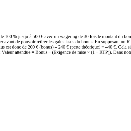
e 100 % jusqu’à 500 € avec un wagering de 30 fois le montant du bonus.
er avant de pouvoir retirer les gains issus du bonus. En supposant un R
us est donc de 200 € (bonus) – 240 € (perte théorique) = –40 €. Cela 
 : Valeur attendue = Bonus – (Exigence de mise × (1 – RTP)). Dans notre