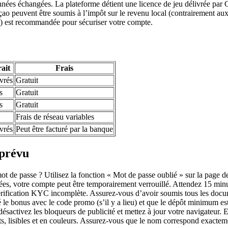
nnées échangées. La plateforme détient une licence de jeu délivrée par
açao peuvent être soumis à l’impôt sur le revenu local (contrairement 
FA) est recommandée pour sécuriser votre compte.
rait
Frais
uvrés
Gratuit
s
Gratuit
s
Gratuit
Frais de réseau variables
uvrés
Peut être facturé par la banque
 prévu
ot de passe ? Utilisez la fonction « Mot de passe oublié » sur la page de
ées, votre compte peut être temporairement verrouillé. Attendez 15 minut
 vérification KYC incomplète. Assurez-vous d’avoir soumis tous les docu
 le bonus avec le code promo (s’il y a lieu) et que le dépôt minimum est
désactivez les bloqueurs de publicité et mettez à jour votre navigateur.
ts, lisibles et en couleurs. Assurez-vous que le nom correspond exactem