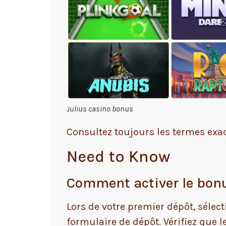
Julius casino bonus
Consultez toujours les termes exac
Need to Know
Comment activer le bon
Lors de votre premier dépôt, sélec
formulaire de dépôt. Vérifiez que l