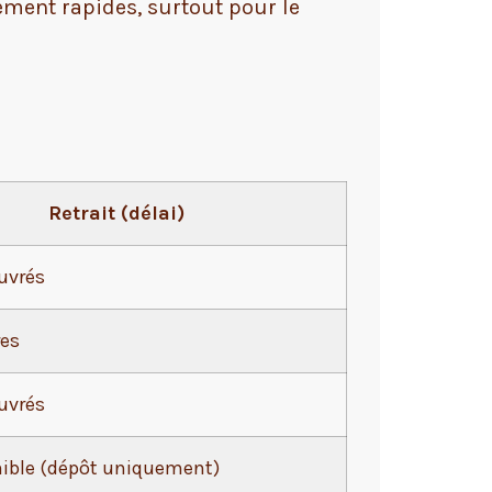
lement rapides, surtout pour le
Retrait (délai)
ouvrés
res
ouvrés
ible (dépôt uniquement)