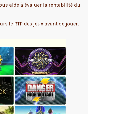
us aide à évaluer la rentabilité du
urs le RTP des jeux avant de jouer.