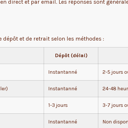
 en direct et par email. Les réponses sont généra
 dépôt et de retrait selon les méthodes :
Dépôt (délai)
Instantanné
2-5 jours 
ler)
Instantanné
24-48 heu
1-3 jours
3-7 jours 
Instantanné
Non dispon