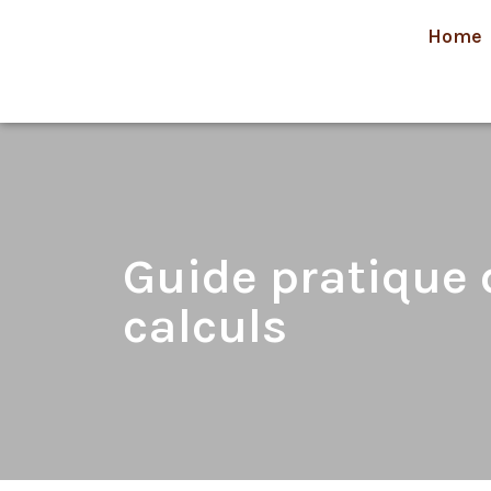
Home
Guide pratique 
calculs