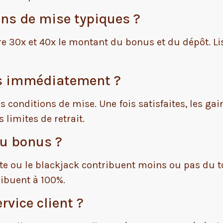
ons de mise typiques ?
re 30x et 40x le montant du bonus et du dépôt. L
ns immédiatement ?
s conditions de mise. Une fois satisfaites, les ga
s limites de retrait.
du bonus ?
te ou le blackjack contribuent moins ou pas du t
ribuent à 100%.
vice client ?