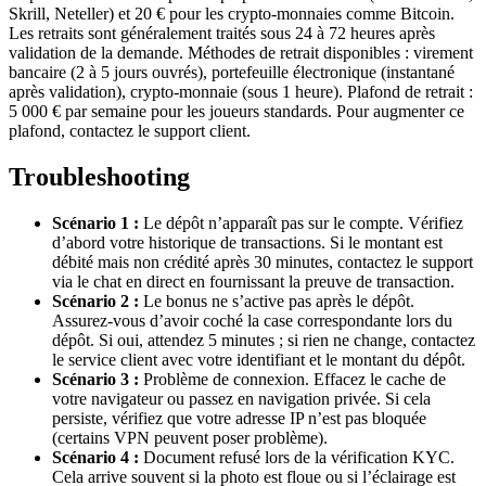
Skrill, Neteller) et 20 € pour les crypto-monnaies comme Bitcoin.
Les retraits sont généralement traités sous 24 à 72 heures après
validation de la demande. Méthodes de retrait disponibles : virement
bancaire (2 à 5 jours ouvrés), portefeuille électronique (instantané
après validation), crypto-monnaie (sous 1 heure). Plafond de retrait :
5 000 € par semaine pour les joueurs standards. Pour augmenter ce
plafond, contactez le support client.
Troubleshooting
Scénario 1 :
Le dépôt n’apparaît pas sur le compte. Vérifiez
d’abord votre historique de transactions. Si le montant est
débité mais non crédité après 30 minutes, contactez le support
via le chat en direct en fournissant la preuve de transaction.
Scénario 2 :
Le bonus ne s’active pas après le dépôt.
Assurez-vous d’avoir coché la case correspondante lors du
dépôt. Si oui, attendez 5 minutes ; si rien ne change, contactez
le service client avec votre identifiant et le montant du dépôt.
Scénario 3 :
Problème de connexion. Effacez le cache de
votre navigateur ou passez en navigation privée. Si cela
persiste, vérifiez que votre adresse IP n’est pas bloquée
(certains VPN peuvent poser problème).
Scénario 4 :
Document refusé lors de la vérification KYC.
Cela arrive souvent si la photo est floue ou si l’éclairage est