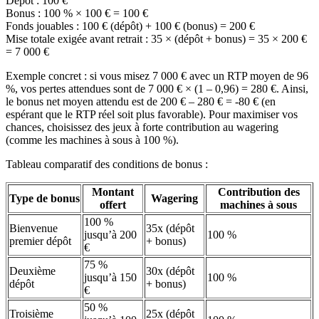
Dépôt : 100 €
Bonus : 100 % × 100 € = 100 €
Fonds jouables : 100 € (dépôt) + 100 € (bonus) = 200 €
Mise totale exigée avant retrait : 35 × (dépôt + bonus) = 35 × 200 €
= 7 000 €
Exemple concret : si vous misez 7 000 € avec un RTP moyen de 96
%, vos pertes attendues sont de 7 000 € × (1 – 0,96) = 280 €. Ainsi,
le bonus net moyen attendu est de 200 € – 280 € = -80 € (en
espérant que le RTP réel soit plus favorable). Pour maximiser vos
chances, choisissez des jeux à forte contribution au wagering
(comme les machines à sous à 100 %).
Tableau comparatif des conditions de bonus :
Montant
Contribution des
Type de bonus
Wagering
offert
machines à sous
100 %
Bienvenue
35x (dépôt
jusqu’à 200
100 %
premier dépôt
+ bonus)
€
75 %
Deuxième
30x (dépôt
jusqu’à 150
100 %
dépôt
+ bonus)
€
50 %
Troisième
25x (dépôt