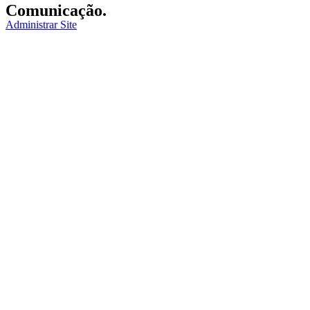
Comunicação.
Administrar Site