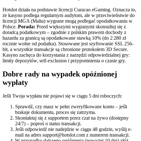
Hotslot działa na podstawie licencji Curacao eGaming. Oznacza to,
że kasyno podlega regularnym audytom, ale w przeciwieństwie do
licencji MGA (Malta) wygrane mogą podlegać opodatkowaniu w
Polsce.
Porada:
Przed większymi wygranymi skonsultuj się z
doradcą podatkowym – zgodnie z polskim prawem dochody z
hazardu za granicą są opodatkowane stawką 10% (do 2 280 zł
rocznie wolne od podatku). Stosowane jest szyfrowanie SSL 256-
bit, a wszystkie transakcje są chronione protokołem 3D Secure.
Kasyno zachęca do korzystania z narzędzi odpowiedzialnej gry:
limity depozytów, self-exclusion i przypomnienia o czasie gry.
Dobre rady na wypadek opóźnionej
wypłaty
Jeśli Twoja wypłata nie pojawi się w ciągu 5 dni roboczych:
Sprawdź, czy masz w pełni zweryfikowane konto – jeśli
brakuje dokumentu, proces się zatrzyma.
Skontaktuj się z supportem przez czat na żywo (dostępny
24/7) – poproś o status transakcji.
Jeśli odpowiedź nie nadejdzie w ciągu 48 godzin, wyślij e-
mail na adres support@hotslot.com z numerem transakcji.
W przypadku dalszego opóźnienia (powyżej 10 dni) złóż