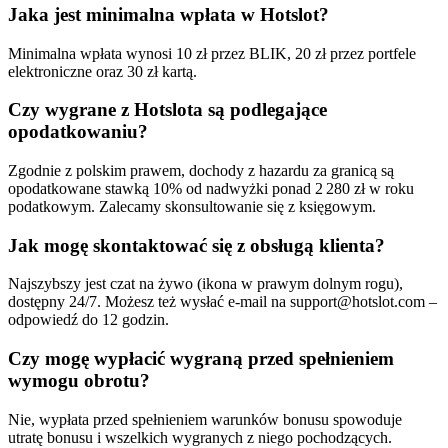
Jaka jest minimalna wpłata w Hotslot?
Minimalna wpłata wynosi 10 zł przez BLIK, 20 zł przez portfele
elektroniczne oraz 30 zł kartą.
Czy wygrane z Hotslota są podlegające
opodatkowaniu?
Zgodnie z polskim prawem, dochody z hazardu za granicą są
opodatkowane stawką 10% od nadwyżki ponad 2 280 zł w roku
podatkowym. Zalecamy skonsultowanie się z księgowym.
Jak mogę skontaktować się z obsługą klienta?
Najszybszy jest czat na żywo (ikona w prawym dolnym rogu),
dostępny 24/7. Możesz też wysłać e-mail na support@hotslot.com –
odpowiedź do 12 godzin.
Czy mogę wypłacić wygraną przed spełnieniem
wymogu obrotu?
Nie, wypłata przed spełnieniem warunków bonusu spowoduje
utratę bonusu i wszelkich wygranych z niego pochodzących.