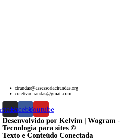
cirandas@assessoriacirandas.org
coletivocirandas@gmail.com
nstagram
Facebook
Youtube
Desenvolvido por Kelvim | Wogram -
Tecnologia para sites ©
Texto e Conteúdo Conectada