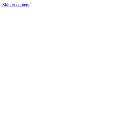
Skip to content