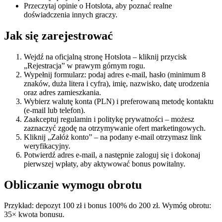
Przeczytaj opinie o Hotslota, aby poznać realne
doświadczenia innych graczy.
Jak się zarejestrować
Wejdź na oficjalną stronę Hotslota – kliknij przycisk
„Rejestracja” w prawym górnym rogu.
Wypełnij formularz: podaj adres e-mail, hasło (minimum 8
znaków, duża litera i cyfra), imię, nazwisko, datę urodzenia
oraz adres zamieszkania.
Wybierz walutę konta (PLN) i preferowaną metodę kontaktu
(e-mail lub telefon).
Zaakceptuj regulamin i politykę prywatności – możesz
zaznaczyć zgodę na otrzymywanie ofert marketingowych.
Kliknij „Załóż konto” – na podany e-mail otrzymasz link
weryfikacyjny.
Potwierdź adres e-mail, a następnie zaloguj się i dokonaj
pierwszej wpłaty, aby aktywować bonus powitalny.
Obliczanie wymogu obrotu
Przykład: depozyt 100 zł i bonus 100% do 200 zł. Wymóg obrotu:
35× kwota bonusu.