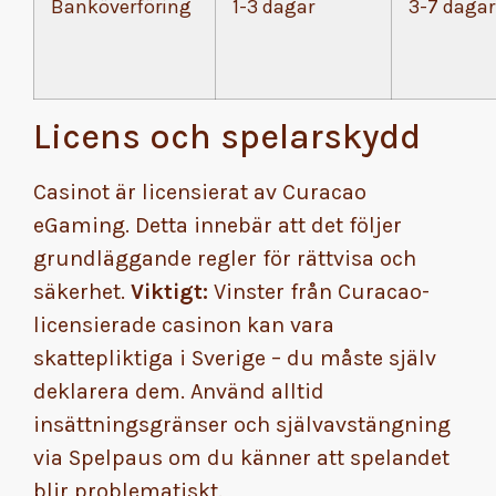
Banköverföring
1-3 dagar
3-7 dagar
Licens och spelarskydd
Casinot är licensierat av Curacao
eGaming. Detta innebär att det följer
grundläggande regler för rättvisa och
säkerhet.
Viktigt:
Vinster från Curacao-
licensierade casinon kan vara
skattepliktiga i Sverige – du måste själv
deklarera dem. Använd alltid
insättningsgränser och självavstängning
via Spelpaus om du känner att spelandet
blir problematiskt.