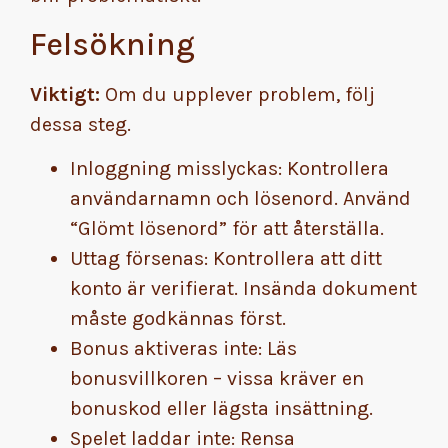
Felsökning
Viktigt:
Om du upplever problem, följ
dessa steg.
Inloggning misslyckas: Kontrollera
användarnamn och lösenord. Använd
“Glömt lösenord” för att återställa.
Uttag försenas: Kontrollera att ditt
konto är verifierat. Insända dokument
måste godkännas först.
Bonus aktiveras inte: Läs
bonusvillkoren – vissa kräver en
bonuskod eller lägsta insättning.
Spelet laddar inte: Rensa