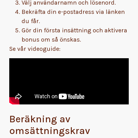
Välj användarnamn och lösenord.
Bekräfta din e-postadress via länken
du får.
Gör din första insättning och aktivera
bonus om så önskas.
Se vår videoguide:
Beräkning av
omsättningskrav