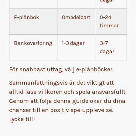
E-plånbok
Omedelbart
0-24
timmar
Banköverföring
1-3 dagar
3-7
dagar
För snabbast uttag, välj e-plånböcker.
Sammanfattningsvis är det viktigt att
alltid läsa villkoren och spela ansvarsfullt.
Genom att följa denna guide ökar du dina
chanser till en positiv spelupplevelse.
Lycka till!