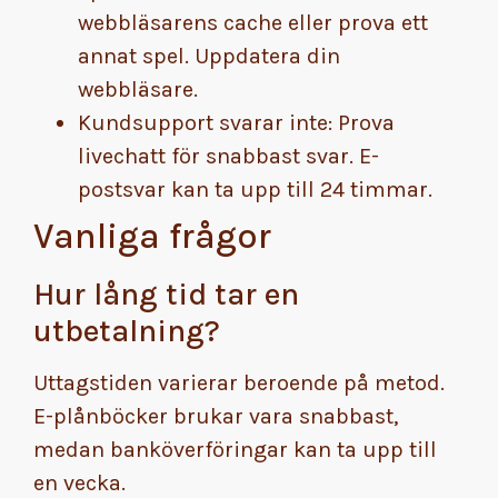
webbläsarens cache eller prova ett
annat spel. Uppdatera din
webbläsare.
Kundsupport svarar inte: Prova
livechatt för snabbast svar. E-
postsvar kan ta upp till 24 timmar.
Vanliga frågor
Hur lång tid tar en
utbetalning?
Uttagstiden varierar beroende på metod.
E-plånböcker brukar vara snabbast,
medan banköverföringar kan ta upp till
en vecka.