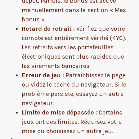
dépôt. Parfois, le bonus est activé
manuellement dans la section « Mes
bonus ».
Retard de retrait :
Vérifiez que votre
compte est entièrement vérifié (KYC).
Les retraits vers les portefeuilles
électroniques sont plus rapides que
les virements bancaires.
Erreur de jeu :
Rafraîchissez la page
ou videz le cache du navigateur. Si le
problème persiste, essayez un autre
navigateur.
Limite de mise dépassée :
Certains
jeux ont des limites. Réduisez votre
mise ou choisissez un autre jeu.