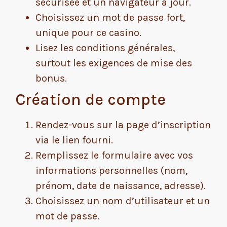
sécurisée et un navigateur à jour.
Choisissez un mot de passe fort,
unique pour ce casino.
Lisez les conditions générales,
surtout les exigences de mise des
bonus.
Création de compte
Rendez-vous sur la page d’inscription
via le lien fourni.
Remplissez le formulaire avec vos
informations personnelles (nom,
prénom, date de naissance, adresse).
Choisissez un nom d’utilisateur et un
mot de passe.