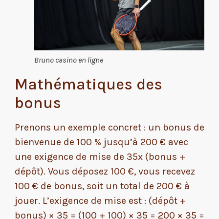
Bruno casino en ligne
Mathématiques des
bonus
Prenons un exemple concret : un bonus de
bienvenue de 100 % jusqu’à 200 € avec
une exigence de mise de 35x (bonus +
dépôt). Vous déposez 100 €, vous recevez
100 € de bonus, soit un total de 200 € à
jouer. L’exigence de mise est : (dépôt +
bonus) × 35 = (100 + 100) × 35 = 200 × 35 =