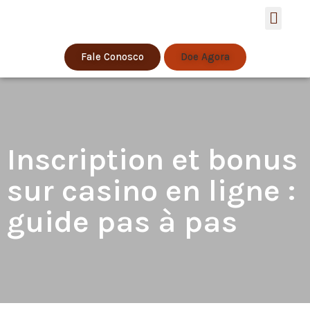
Estratégia de S
Fale Conosco
Doe Agora
Inscription et bonus
sur casino en ligne :
guide pas à pas