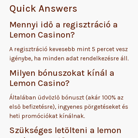
Quick Answers
Mennyi idő a regisztráció a
Lemon Casinon?
A regisztráció kevesebb mint 5 percet vesz
igénybe, ha minden adat rendelkezésre áll.
Milyen bónuszokat kínál a
Lemon Casino?
Általában üdvözlő bónuszt (akár 100% az
első befizetésre), ingyenes pörgetéseket és
heti promóciókat kínálnak.
Szükséges letölteni a lemon