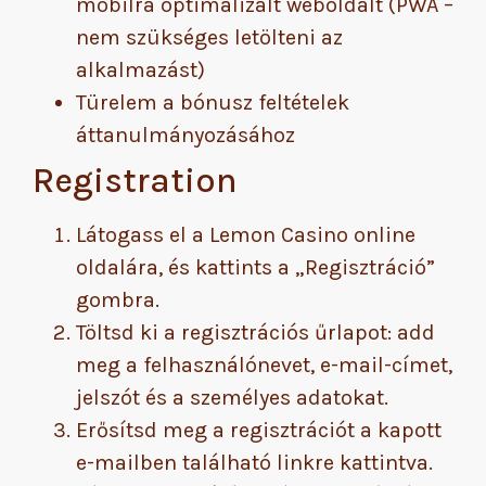
mobilra optimalizált weboldalt (PWA –
nem szükséges letölteni az
alkalmazást)
Türelem a bónusz feltételek
áttanulmányozásához
Registration
Látogass el a Lemon Casino online
oldalára, és kattints a „Regisztráció”
gombra.
Töltsd ki a regisztrációs űrlapot: add
meg a felhasználónevet, e-mail-címet,
jelszót és a személyes adatokat.
Erősítsd meg a regisztrációt a kapott
e-mailben található linkre kattintva.