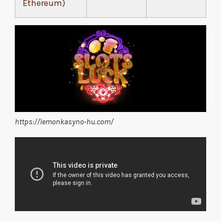
Ethereum)
https://lemonkasyno-hu.com/