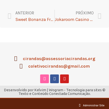
ANTERIOR
PRÓXIMO
Sweet Bonanza Free Play Guide: From Demo to Real Money
Jokaroom Casino App Guide – How to Register, Calculate Bonuses & More
cirandas@assessoriacirandas.org
coletivocirandas@gmail.com
Desenvolvido por Kelvim | Wogram - Tecnologia para sites ©
Texto e Conteúdo Conectada Comunicação.
Administrar Site