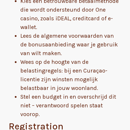
Kies een betrouwbare betaalmethode
die wordt ondersteund door One
casino, zoals iDEAL, creditcard of e-
wallet.
Lees de algemene voorwaarden van
de bonusaanbieding waar je gebruik
van wilt maken.
Wees op de hoogte van de
belastingregels: bij een Curaçao-
licentie zijn winsten mogelijk
belastbaar in jouw woonland.
Stel een budget in en overschrijd dit
niet – verantwoord spelen staat
voorop.
Registration