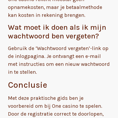
opnamekosten, maar je betaalmethode
kan kosten in rekening brengen.
Wat moet ik doen als ik mijn
wachtwoord ben vergeten?
Gebruik de ‘Wachtwoord vergeten’-link op
de inlogpagina. Je ontvangt een e-mail
met instructies om een nieuw wachtwoord
in te stellen.
Conclusie
Met deze praktische gids ben je
voorbereid om bij One casino te spelen.
Door de registratie correct te doorlopen,