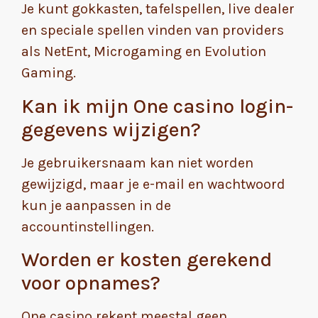
Je kunt gokkasten, tafelspellen, live dealer
en speciale spellen vinden van providers
als NetEnt, Microgaming en Evolution
Gaming.
Kan ik mijn One casino login-
gegevens wijzigen?
Je gebruikersnaam kan niet worden
gewijzigd, maar je e-mail en wachtwoord
kun je aanpassen in de
accountinstellingen.
Worden er kosten gerekend
voor opnames?
One casino rekent meestal geen