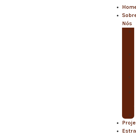
Hom
Sobr
Nós
Proje
Estra