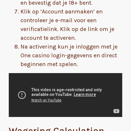
en bevestig dat je 18+ bent.
Klik op ‘Account aanmaken’ en
controleer je e-mail voor een
verificatielink. Klik op de link om je
account te activeren.
Na activering kun je inloggen met je
One casino login-gegevens en direct
beginnen met spelen.
Wagering Calculation