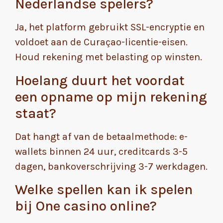
Nederlandse spelers?
Ja, het platform gebruikt SSL-encryptie en
voldoet aan de Curaçao-licentie-eisen.
Houd rekening met belasting op winsten.
Hoelang duurt het voordat
een opname op mijn rekening
staat?
Dat hangt af van de betaalmethode: e-
wallets binnen 24 uur, creditcards 3-5
dagen, bankoverschrijving 3-7 werkdagen.
Welke spellen kan ik spelen
bij One casino online?