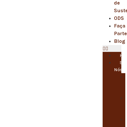
de
Sust
ODS
Faça
Part
Blog
Ho
So
Nós