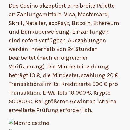
Das Casino akzeptiert eine breite Palette
an Zahlungsmitteln: Visa, Mastercard,
Skrill, Neteller, ecoPayz, Bitcoin, Ethereum
und Banküberweisung. Einzahlungen
sind sofort verfügbar, Auszahlungen
werden innerhalb von 24 Stunden
bearbeitet (nach erfolgreicher
Verifizierung). Die Mindesteinzahlung
beträgt 10 €, die Mindestauszahlung 20 €.
Transaktionslimits: Kreditkarte 500 € pro
Transaktion, E-Wallets 10.000 €, Krypto
50.000 €. Bei größeren Gewinnen ist eine
erweiterte Prüfung erforderlich.