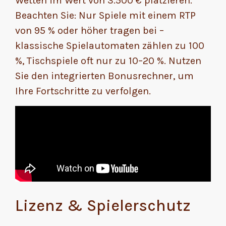
Wetten im Wert von 3.500 € platzieren.
Beachten Sie: Nur Spiele mit einem RTP
von 95 % oder höher tragen bei –
klassische Spielautomaten zählen zu 100
%, Tischspiele oft nur zu 10–20 %. Nutzen
Sie den integrierten Bonusrechner, um
Ihre Fortschritte zu verfolgen.
Lizenz & Spielerschutz