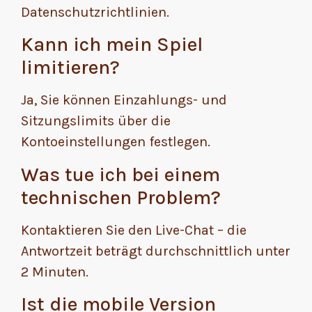
Datenschutzrichtlinien.
Kann ich mein Spiel
limitieren?
Ja, Sie können Einzahlungs- und
Sitzungslimits über die
Kontoeinstellungen festlegen.
Was tue ich bei einem
technischen Problem?
Kontaktieren Sie den Live-Chat – die
Antwortzeit beträgt durchschnittlich unter
2 Minuten.
Ist die mobile Version