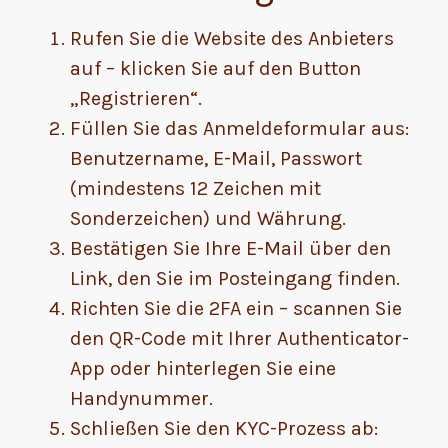
Rufen Sie die Website des Anbieters
auf – klicken Sie auf den Button
„Registrieren“.
Füllen Sie das Anmeldeformular aus:
Benutzername, E-Mail, Passwort
(mindestens 12 Zeichen mit
Sonderzeichen) und Währung.
Bestätigen Sie Ihre E-Mail über den
Link, den Sie im Posteingang finden.
Richten Sie die 2FA ein – scannen Sie
den QR-Code mit Ihrer Authenticator-
App oder hinterlegen Sie eine
Handynummer.
Schließen Sie den KYC-Prozess ab: