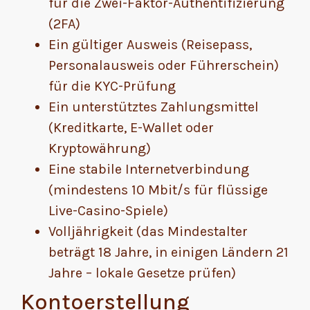
für die Zwei-Faktor-Authentifizierung
(2FA)
Ein gültiger Ausweis (Reisepass,
Personalausweis oder Führerschein)
für die KYC-Prüfung
Ein unterstütztes Zahlungsmittel
(Kreditkarte, E-Wallet oder
Kryptowährung)
Eine stabile Internetverbindung
(mindestens 10 Mbit/s für flüssige
Live-Casino-Spiele)
Volljährigkeit (das Mindestalter
beträgt 18 Jahre, in einigen Ländern 21
Jahre – lokale Gesetze prüfen)
Kontoerstellung