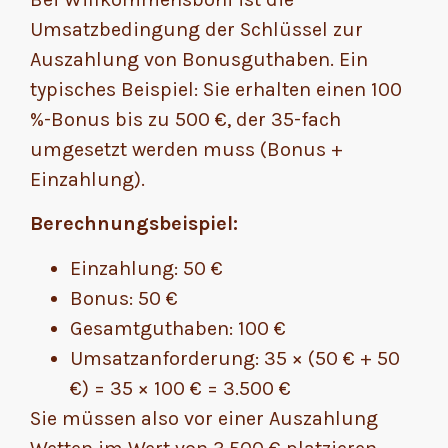
Umsatzbedingung der Schlüssel zur
Auszahlung von Bonusguthaben. Ein
typisches Beispiel: Sie erhalten einen 100
%-Bonus bis zu 500 €, der 35-fach
umgesetzt werden muss (Bonus +
Einzahlung).
Berechnungsbeispiel:
Einzahlung: 50 €
Bonus: 50 €
Gesamtguthaben: 100 €
Umsatzanforderung: 35 × (50 € + 50
€) = 35 × 100 € = 3.500 €
Sie müssen also vor einer Auszahlung