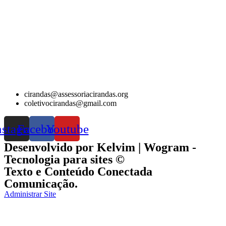
cirandas@assessoriacirandas.org
coletivocirandas@gmail.com
nstagram
Facebook
Youtube
Desenvolvido por Kelvim | Wogram -
Tecnologia para sites ©
Texto e Conteúdo Conectada
Comunicação.
Administrar Site