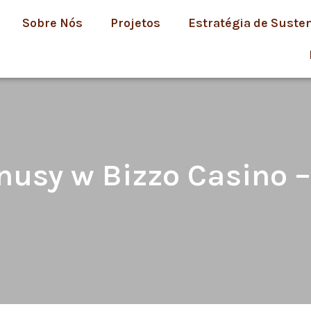
Sobre Nós
Projetos
Estratégia de Suste
onusy w Bizzo Casino 