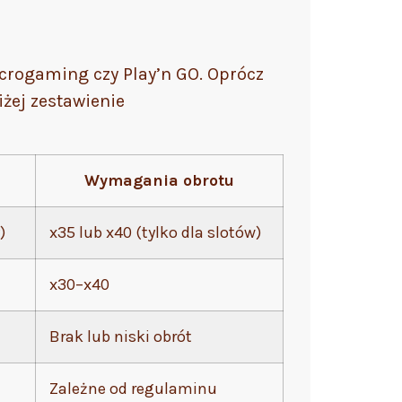
icrogaming czy Play’n GO. Oprócz
żej zestawienie
Wymagania obrotu
)
x35 lub x40 (tylko dla slotów)
x30–x40
Brak lub niski obrót
Zależne od regulaminu