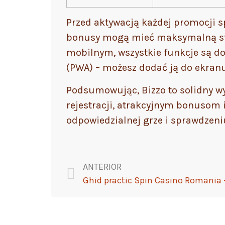
Przed aktywacją każdej promocji sp
bonusy mogą mieć maksymalną stawk
mobilnym, wszystkie funkcje są do
(PWA) – możesz dodać ją do ekran
Podsumowując, Bizzo to solidny wy
rejestracji, atrakcyjnym bonusom i
odpowiedzialnej grze i sprawdzen
ANTERIOR