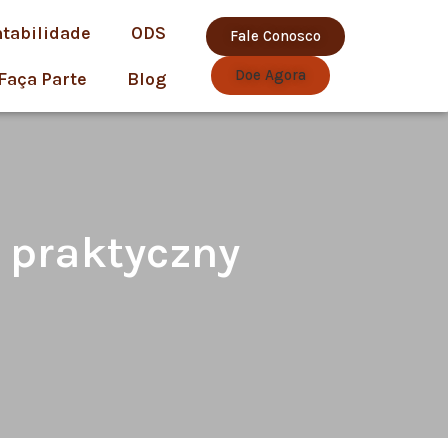
ntabilidade
ODS
Fale Conosco
Doe Agora
Faça Parte
Blog
– praktyczny