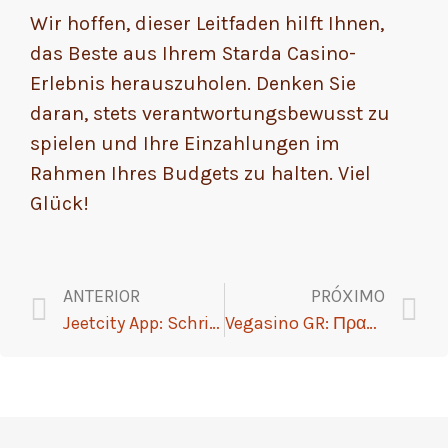
Wir hoffen, dieser Leitfaden hilft Ihnen,
das Beste aus Ihrem Starda Casino-
Erlebnis herauszuholen. Denken Sie
daran, stets verantwortungsbewusst zu
spielen und Ihre Einzahlungen im
Rahmen Ihres Budgets zu halten. Viel
Glück!
ANTERIOR
PRÓXIMO
Jeetcity App: Schritt-für-Schritt-Anleitung zur Anmeldung und Nutzung
Vegasino GR: Πρακτικός οδηγός για μπόνους, κινητό και πληρωμές