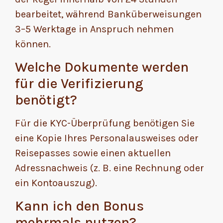
bearbeitet, während Banküberweisungen
3–5 Werktage in Anspruch nehmen
können.
Welche Dokumente werden
für die Verifizierung
benötigt?
Für die KYC-Überprüfung benötigen Sie
eine Kopie Ihres Personalausweises oder
Reisepasses sowie einen aktuellen
Adressnachweis (z. B. eine Rechnung oder
ein Kontoauszug).
Kann ich den Bonus
mehrmals nutzen?