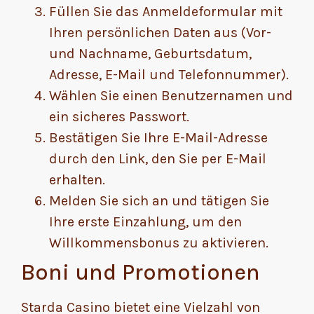
Füllen Sie das Anmeldeformular mit
Ihren persönlichen Daten aus (Vor-
und Nachname, Geburtsdatum,
Adresse, E-Mail und Telefonnummer).
Wählen Sie einen Benutzernamen und
ein sicheres Passwort.
Bestätigen Sie Ihre E-Mail-Adresse
durch den Link, den Sie per E-Mail
erhalten.
Melden Sie sich an und tätigen Sie
Ihre erste Einzahlung, um den
Willkommensbonus zu aktivieren.
Boni und Promotionen
Starda Casino bietet eine Vielzahl von