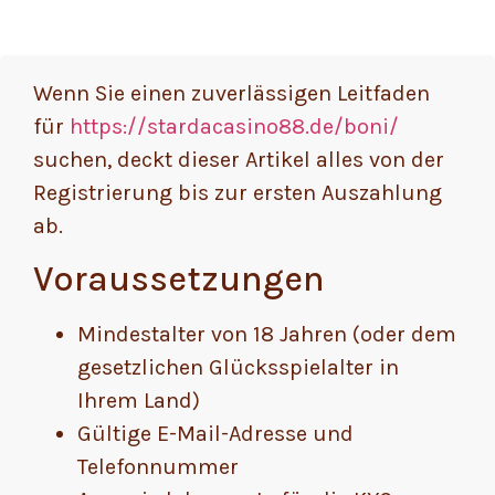
Wenn Sie einen zuverlässigen Leitfaden
für
https://stardacasino88.de/boni/
suchen, deckt dieser Artikel alles von der
Registrierung bis zur ersten Auszahlung
ab.
Voraussetzungen
Mindestalter von 18 Jahren (oder dem
gesetzlichen Glücksspielalter in
Ihrem Land)
Gültige E-Mail-Adresse und
Telefonnummer