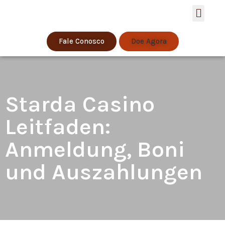
Estratégia de S
Fale Conosco
Doe Agora
Starda Casino
Leitfaden:
Anmeldung, Boni
und Auszahlungen