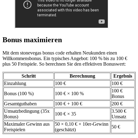
Bonus maximieren
Mit dem
stonevegas bonus code
erhalten Neukunden einen
Willkommensbonus. Ein typisches Angebot: 100 % bis zu 100 €
plus 50 Freispiele. So berechnen Sie den effektiven Bonuswert:
Schritt
Berechnung
Ergebnis
Einzahlung
100 €
100 €
100 €
Bonus (100 %)
100 € × 100 %
Bonus
Gesamtguthaben
100 € + 100 €
200 €
Umsatzbedingung (35x
3.500 €
100 € × 35
Bonus)
Umsatz
Maximaler Gewinn aus
50 × 0,10 € × 10er-Gewinn
50 €
Freispielen
(geschätzt)