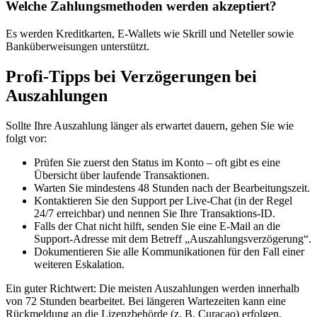
Welche Zahlungsmethoden werden akzeptiert?
Es werden Kreditkarten, E-Wallets wie Skrill und Neteller sowie
Banküberweisungen unterstützt.
Profi-Tipps bei Verzögerungen bei
Auszahlungen
Sollte Ihre Auszahlung länger als erwartet dauern, gehen Sie wie
folgt vor:
Prüfen Sie zuerst den Status im Konto – oft gibt es eine
Übersicht über laufende Transaktionen.
Warten Sie mindestens 48 Stunden nach der Bearbeitungszeit.
Kontaktieren Sie den Support per Live-Chat (in der Regel
24/7 erreichbar) und nennen Sie Ihre Transaktions-ID.
Falls der Chat nicht hilft, senden Sie eine E-Mail an die
Support-Adresse mit dem Betreff „Auszahlungsverzögerung“.
Dokumentieren Sie alle Kommunikationen für den Fall einer
weiteren Eskalation.
Ein guter Richtwert: Die meisten Auszahlungen werden innerhalb
von 72 Stunden bearbeitet. Bei längeren Wartezeiten kann eine
Rückmeldung an die Lizenzbehörde (z. B. Curacao) erfolgen.