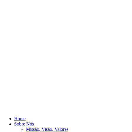
Home
Sobre Nós
Missão, Visão, Valores