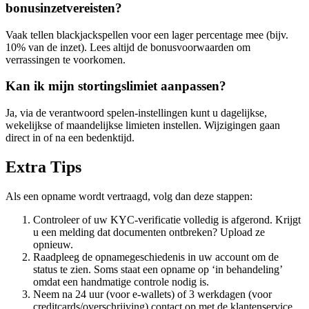
bonusinzetvereisten?
Vaak tellen blackjackspellen voor een lager percentage mee (bijv.
10% van de inzet). Lees altijd de bonusvoorwaarden om
verrassingen te voorkomen.
Kan ik mijn stortingslimiet aanpassen?
Ja, via de verantwoord spelen-instellingen kunt u dagelijkse,
wekelijkse of maandelijkse limieten instellen. Wijzigingen gaan
direct in of na een bedenktijd.
Extra Tips
Als een opname wordt vertraagd, volg dan deze stappen:
Controleer of uw KYC-verificatie volledig is afgerond. Krijgt
u een melding dat documenten ontbreken? Upload ze
opnieuw.
Raadpleeg de opnamegeschiedenis in uw account om de
status te zien. Soms staat een opname op ‘in behandeling’
omdat een handmatige controle nodig is.
Neem na 24 uur (voor e-wallets) of 3 werkdagen (voor
creditcards/overschrijving) contact op met de klantenservice