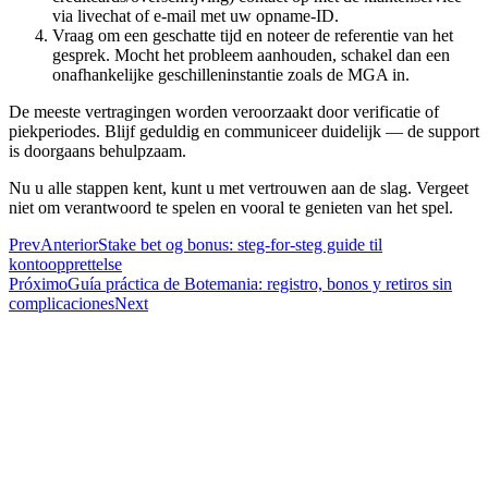
via livechat of e-mail met uw opname-ID.
Vraag om een geschatte tijd en noteer de referentie van het
gesprek. Mocht het probleem aanhouden, schakel dan een
onafhankelijke geschilleninstantie zoals de MGA in.
De meeste vertragingen worden veroorzaakt door verificatie of
piekperiodes. Blijf geduldig en communiceer duidelijk — de support
is doorgaans behulpzaam.
Nu u alle stappen kent, kunt u met vertrouwen aan de slag. Vergeet
niet om verantwoord te spelen en vooral te genieten van het spel.
Prev
Anterior
Stake bet og bonus: steg-for-steg guide til
kontoopprettelse
Próximo
Guía práctica de Botemania: registro, bonos y retiros sin
complicaciones
Next