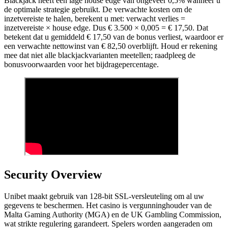
Blackjack heeft een lage house edge van ongeveer 0,5% wanneer u
de optimale strategie gebruikt. De verwachte kosten om de
inzetvereiste te halen, berekent u met: verwacht verlies =
inzetvereiste × house edge. Dus € 3.500 × 0,005 = € 17,50. Dat
betekent dat u gemiddeld € 17,50 van de bonus verliest, waardoor er
een verwachte nettowinst van € 82,50 overblijft. Houd er rekening
mee dat niet alle blackjackvarianten meetellen; raadpleeg de
bonusvoorwaarden voor het bijdragepercentage.
Security Overview
Unibet maakt gebruik van 128-bit SSL-versleuteling om al uw
gegevens te beschermen. Het casino is vergunninghouder van de
Malta Gaming Authority (MGA) en de UK Gambling Commission,
wat strikte regulering garandeert. Spelers worden aangeraden om