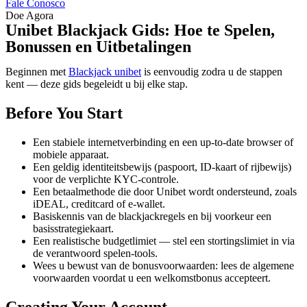
Fale Conosco
Doe Agora
Unibet Blackjack Gids: Hoe te Spelen,
Bonussen en Uitbetalingen
Beginnen met
Blackjack unibet
is eenvoudig zodra u de stappen
kent — deze gids begeleidt u bij elke stap.
Before You Start
Een stabiele internetverbinding en een up-to-date browser of
mobiele apparaat.
Een geldig identiteitsbewijs (paspoort, ID-kaart of rijbewijs)
voor de verplichte KYC-controle.
Een betaalmethode die door Unibet wordt ondersteund, zoals
iDEAL, creditcard of e-wallet.
Basiskennis van de blackjackregels en bij voorkeur een
basisstrategiekaart.
Een realistische budgetlimiet — stel een stortingslimiet in via
de verantwoord spelen-tools.
Wees u bewust van de bonusvoorwaarden: lees de algemene
voorwaarden voordat u een welkomstbonus accepteert.
Creating Your Account