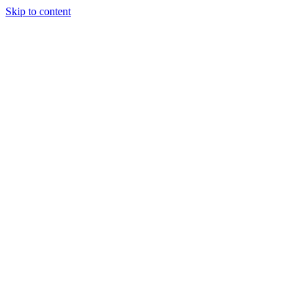
Skip to content