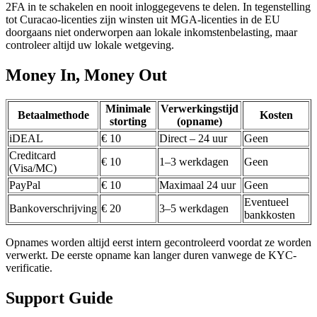
2FA in te schakelen en nooit inloggegevens te delen. In tegenstelling
tot Curacao-licenties zijn winsten uit MGA-licenties in de EU
doorgaans niet onderworpen aan lokale inkomstenbelasting, maar
controleer altijd uw lokale wetgeving.
Money In, Money Out
Minimale
Verwerkingstijd
Betaalmethode
Kosten
storting
(opname)
iDEAL
€ 10
Direct – 24 uur
Geen
Creditcard
€ 10
1–3 werkdagen
Geen
(Visa/MC)
PayPal
€ 10
Maximaal 24 uur
Geen
Eventueel
Bankoverschrijving
€ 20
3–5 werkdagen
bankkosten
Opnames worden altijd eerst intern gecontroleerd voordat ze worden
verwerkt. De eerste opname kan langer duren vanwege de KYC-
verificatie.
Support Guide