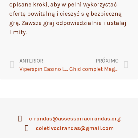
opisane kroki, aby w pełni wykorzystać
ofertę powitalną i cieszyć się bezpieczną
grą. Zawsze graj odpowiedzialnie i ustalaj
limity.
ANTERIOR
PRÓXIMO
Viperspin Casino Login & Payout Guide: Registration to Withdrawals
Ghid complet Magnum Bet – Înregistrare, bonusuri și calcule matematice
cirandas@assessoriacirandas.org
coletivocirandas@gmail.com