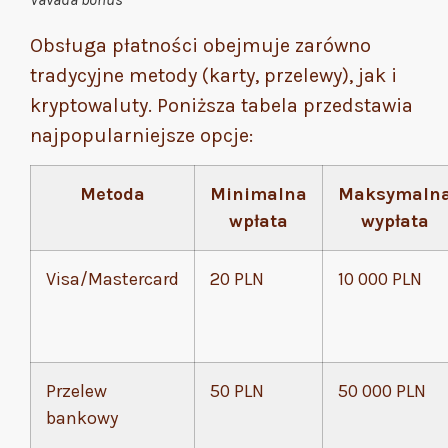
Obsługa płatności obejmuje zarówno
tradycyjne metody (karty, przelewy), jak i
kryptowaluty. Poniższa tabela przedstawia
najpopularniejsze opcje:
Metoda
Minimalna
Maksymaln
wpłata
wypłata
Visa/Mastercard
20 PLN
10 000 PLN
Przelew
50 PLN
50 000 PLN
bankowy