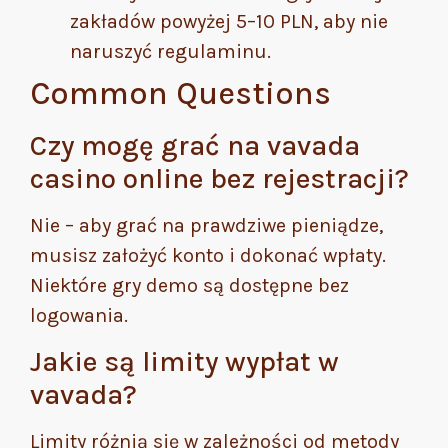
zakładów powyżej 5–10 PLN, aby nie
naruszyć regulaminu.
Common Questions
Czy mogę grać na vavada
casino online bez rejestracji?
Nie – aby grać na prawdziwe pieniądze,
musisz założyć konto i dokonać wpłaty.
Niektóre gry demo są dostępne bez
logowania.
Jakie są limity wypłat w
vavada?
Limity różnią się w zależności od metody