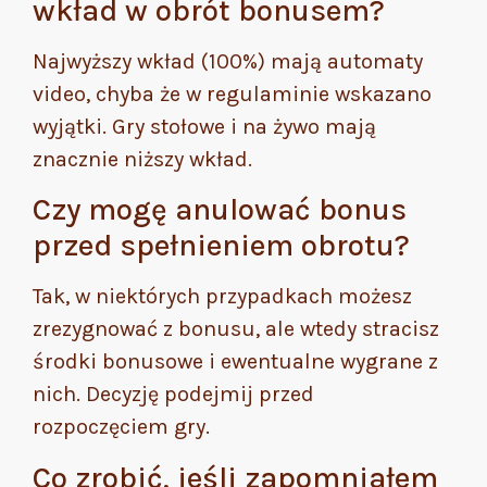
wkład w obrót bonusem?
Najwyższy wkład (100%) mają automaty
video, chyba że w regulaminie wskazano
wyjątki. Gry stołowe i na żywo mają
znacznie niższy wkład.
Czy mogę anulować bonus
przed spełnieniem obrotu?
Tak, w niektórych przypadkach możesz
zrezygnować z bonusu, ale wtedy stracisz
środki bonusowe i ewentualne wygrane z
nich. Decyzję podejmij przed
rozpoczęciem gry.
Co zrobić, jeśli zapomniałem