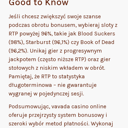
Good to Know
Jeśli chcesz zwiększyć swoje szanse
podczas obrotu bonusem, wybieraj sloty z
RTP powyżej 96%, takie jak Blood Suckers
(98%), Starburst (96,1%) czy Book of Dead
(96,2%). Unikaj gier z progresywnym
jackpotem (często niższe RTP) oraz gier
stołowych z niskim wkładem w obrót.
Pamiętaj, że RTP to statystyka
długoterminowa – nie gwarantuje
wygranej w pojedynczej sesji.
Podsumowując, vavada casino online
oferuje przejrzysty system bonusowy i
szeroki wybór metod płatności. Wykonaj