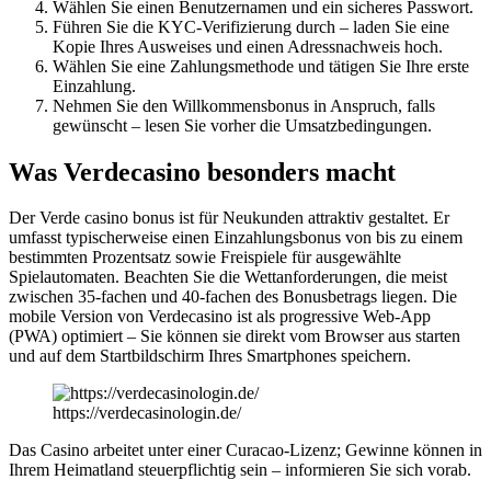
Wählen Sie einen Benutzernamen und ein sicheres Passwort.
Führen Sie die KYC-Verifizierung durch – laden Sie eine
Kopie Ihres Ausweises und einen Adressnachweis hoch.
Wählen Sie eine Zahlungsmethode und tätigen Sie Ihre erste
Einzahlung.
Nehmen Sie den Willkommensbonus in Anspruch, falls
gewünscht – lesen Sie vorher die Umsatzbedingungen.
Was Verdecasino besonders macht
Der Verde casino bonus ist für Neukunden attraktiv gestaltet. Er
umfasst typischerweise einen Einzahlungsbonus von bis zu einem
bestimmten Prozentsatz sowie Freispiele für ausgewählte
Spielautomaten. Beachten Sie die Wettanforderungen, die meist
zwischen 35-fachen und 40-fachen des Bonusbetrags liegen. Die
mobile Version von Verdecasino ist als progressive Web-App
(PWA) optimiert – Sie können sie direkt vom Browser aus starten
und auf dem Startbildschirm Ihres Smartphones speichern.
https://verdecasinologin.de/
Das Casino arbeitet unter einer Curacao-Lizenz; Gewinne können in
Ihrem Heimatland steuerpflichtig sein – informieren Sie sich vorab.