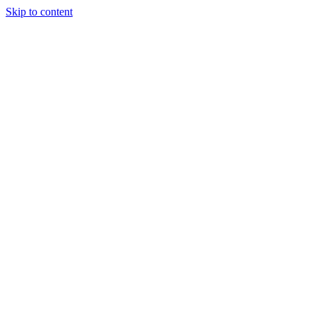
Skip to content