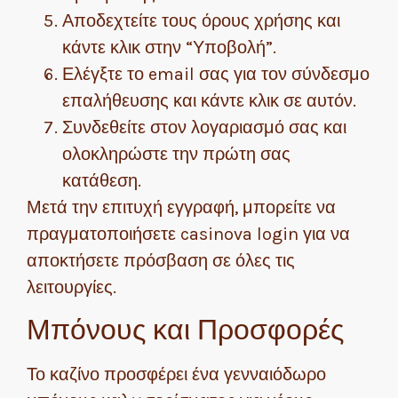
Αποδεχτείτε τους όρους χρήσης και
κάντε κλικ στην “Υποβολή”.
Ελέγξτε το email σας για τον σύνδεσμο
επαλήθευσης και κάντε κλικ σε αυτόν.
Συνδεθείτε στον λογαριασμό σας και
ολοκληρώστε την πρώτη σας
κατάθεση.
Μετά την επιτυχή εγγραφή, μπορείτε να
πραγματοποιήσετε casinova login για να
αποκτήσετε πρόσβαση σε όλες τις
λειτουργίες.
Μπόνους και Προσφορές
Το καζίνο προσφέρει ένα γενναιόδωρο