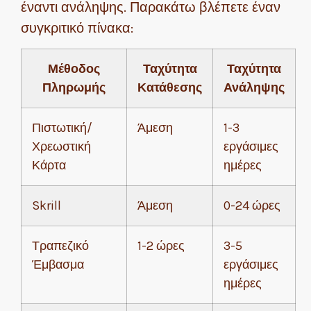
έναντι ανάληψης. Παρακάτω βλέπετε έναν
συγκριτικό πίνακα:
Μέθοδος
Ταχύτητα
Ταχύτητα
Πληρωμής
Κατάθεσης
Ανάληψης
Πιστωτική/
Άμεση
1-3
Χρεωστική
εργάσιμες
Κάρτα
ημέρες
Skrill
Άμεση
0-24 ώρες
Τραπεζικό
1-2 ώρες
3-5
Έμβασμα
εργάσιμες
ημέρες