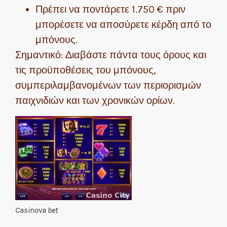
Πρέπει να ποντάρετε 1.750 € πριν
μπορέσετε να αποσύρετε κέρδη από το
μπόνους.
Σημαντικό: Διαβάστε πάντα τους όρους και
τις προϋποθέσεις του μπόνους,
συμπεριλαμβανομένων των περιορισμών
παιχνιδιών και των χρονικών ορίων.
Casinova bet