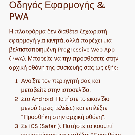
Οδηγός Εφαρμογής &
PWA
Η πλατφόρμα δεν διαθέτει ξεχωριστή
εφαρμογή για κινητά, αλλά παρέχει μια
βελτιστοποιημένη Progressive Web App
(PWA). Μπορείτε να την προσθέσετε στην
αρχική οθόνη της συσκευής σας ως εξής:
Ανοίξτε τον περιηγητή σας και
μεταβείτε στην ιστοσελίδα.
Στο Android: Πατήστε το εικονίδιο
μενού (τρεις τελείες) και επιλέξτε
“Προσθήκη στην αρχική οθόνη”.
Σε iOS (Safari): Πατήστε το κουμπί