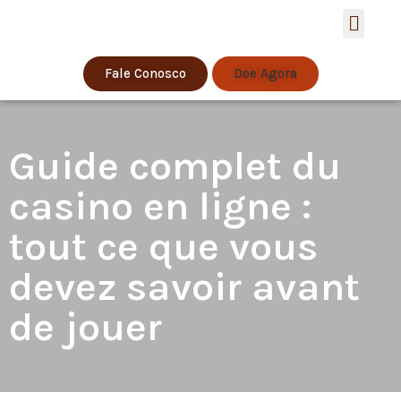
Estratégia de S
Fale Conosco
Doe Agora
Guide complet du
casino en ligne :
tout ce que vous
devez savoir avant
de jouer