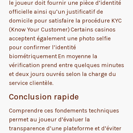
le joueur doit fournir une pièce d’identité
officielle ainsi qu’un justificatif de
domicile pour satisfaire la procédure KYC
(Know Your Customer) Certains casinos
acceptent également une photo selfie
pour confirmer l’identité
biométriquement En moyenne la
vérification prend entre quelques minutes
et deux jours ouvrés selon la charge du
service clientèle.
Conclusion rapide
Comprendre ces fondements techniques
permet au joueur d’évaluer la
transparence d’une plateforme et d’éviter