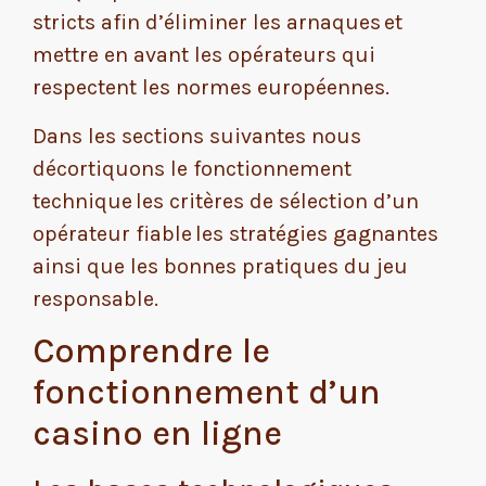
stricts afin d’éliminer les arnaques et
mettre en avant les opérateurs qui
respectent les normes européennes.
Dans les sections suivantes nous
décortiquons le fonctionnement
technique les critères de sélection d’un
opérateur fiable les stratégies gagnantes
ainsi que les bonnes pratiques du jeu
responsable.
Comprendre le
fonctionnement d’un
casino en ligne