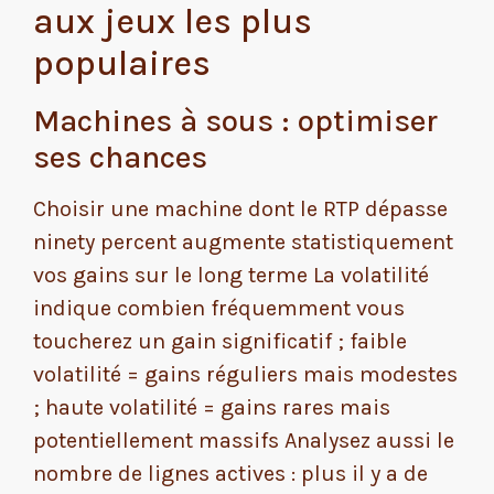
aux jeux les plus
populaires
Machines à sous : optimiser
ses chances
Choisir une machine dont le RTP dépasse
ninety percent augmente statistiquement
vos gains sur le long terme La volatilité
indique combien fréquemment vous
toucherez un gain significatif ; faible
volatilité = gains réguliers mais modestes
; haute volatilité = gains rares mais
potentiellement massifs Analysez aussi le
nombre de lignes actives : plus il y a de