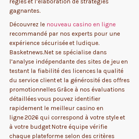
règles et l’élaboration de stratégies
gagnantes.
Découvrez le
nouveau casino en ligne
recommandé par nos experts pour une
expérience sécurisée et ludique.
Basketnews.Net se spécialise dans
l’analyse indépendante des sites de jeu en
testant la fiabilité des licences la qualité
du service client et la générosité des offres
promotionnelles Grâce à nos évaluations
détaillées vous pouvez identifier
rapidement le meilleur casino en
ligne 2026 qui correspond à votre style et
à votre budget Notre équipe vérifie
chaque plateforme selon des critères