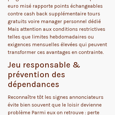
euro misé rapporte points échangeables
contre cash back supplémentaire tours
gratuits voire manager personnel dédié​
Mais attention aux conditions restrictives
telles que limites hebdomadaires ou
exigences mensuelles élevées qui peuvent
transformer ces avantages en contrainte.​
Jeu responsable &
prévention des
dépendances
Reconnaître tôt les signes annonciateurs
évite bien souvent que le loisir devienne
problème​ Parmi eux on retrouve : perte