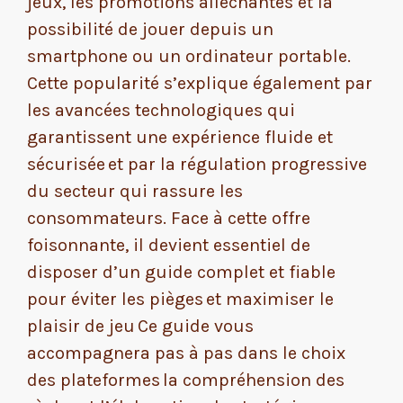
jeux, les promotions alléchantes et la
possibilité de jouer depuis un
smartphone ou un ordinateur portable.
Cette popularité s’explique également par
les avancées technologiques qui
garantissent une expérience fluide et
sécurisée et par la régulation progressive
du secteur qui rassure les
consommateurs. Face à cette offre
foisonnante, il devient essentiel de
disposer d’un guide complet et fiable
pour éviter les pièges et maximiser le
plaisir de jeu Ce guide vous
accompagnera pas à pas dans le choix
des plateformes la compréhension des