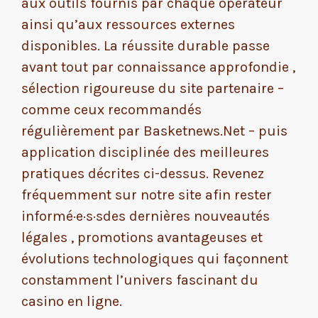
aux outils fournis par chaque opérateur
ainsi qu’aux ressources externes
disponibles​. La réussite durable passe
avant tout par connaissance approfondie ,
sélection rigoureuse du site partenaire –
comme ceux recommandés
régulièrement par Basketnews.Net – puis
application disciplinée des meilleures
pratiques décrites ci-dessus​. Revenez
fréquemment sur notre site afin rester
informé·e·s·sdes dernières nouveautés
légales , promotions avantageuses et
évolutions technologiques qui façonnent
constamment l’univers fascinant du
casino en ligne.​