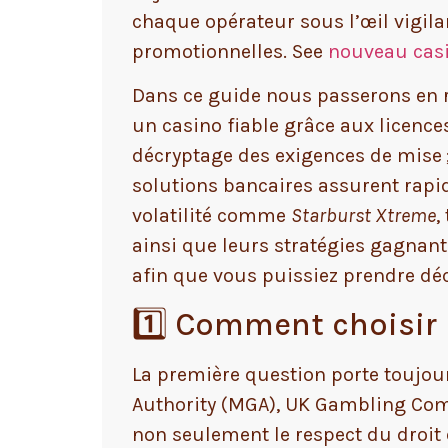
chaque opérateur sous l’œil vigila
promotionnelles. See
nouveau casi
Dans ce guide nous passerons en r
un casino fiable grâce aux licence
décryptage des exigences de mise ;
solutions bancaires assurent rapid
volatilité comme
Starburst Xtreme
,
ainsi que leurs stratégies gagnan
afin que vous puissiez prendre déc
1️⃣ Comment choisir 
La première question porte toujour
Authority (MGA), UK Gambling Comm
non seulement le respect du droit