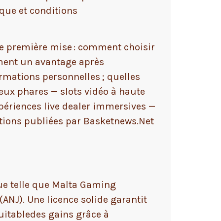
ique et conditions
re première mise : comment choisir
ement un avantage après
rmations personnelles ; quelles
jeux phares — slots vidéo à haute
périences live dealer immersives —
ations publiées par Basketnews.Net
nue telle que Malta Gaming
NJ). Une licence solide garantit
uitabledes gains grâce à