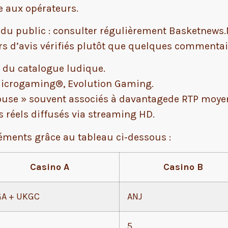
e aux opérateurs.
s du public : consulter régulièrement Basketnews
rs d’avis vérifiés plutôt que quelques commentair
é du catalogue ludique.
 Microgaming®, Evolution Gaming.
house » souvent associés à davantagede RTP moye
s réels diffusés via streaming HD.
éments grâce au tableau ci‑dessous :
Casino A
Casino B
A + UKGC
ANJ
5