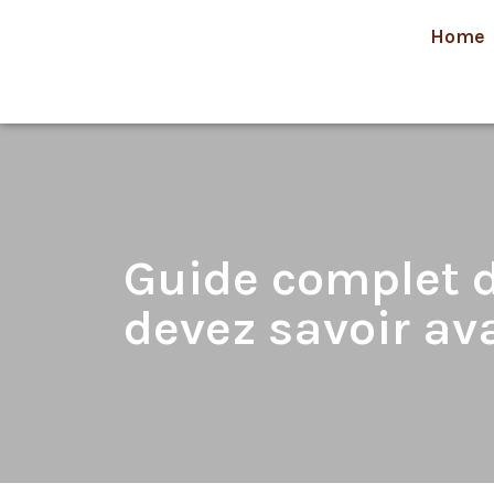
Home
Guide complet d
devez savoir av