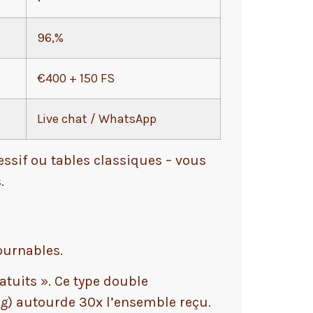
96,%
€400 + 150 FS
Live chat / WhatsApp
essif ou tables classiques – vous
.
ournables.
tuits ». Ce type double
ng
) autourde 30x l’ensemble reçu.