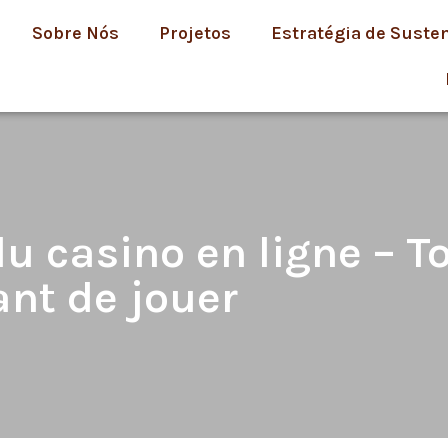
Sobre Nós
Projetos
Estratégia de Suste
u casino en ligne – T
ant de jouer