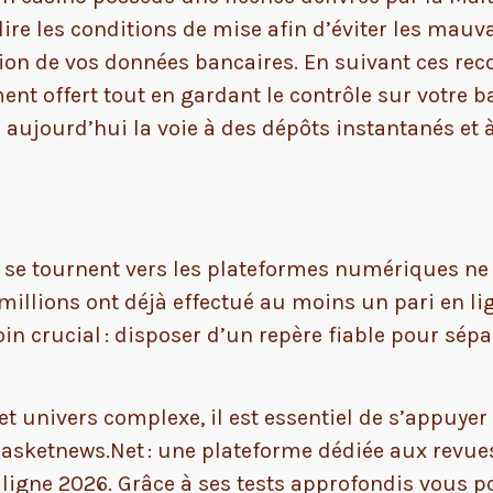
 les conditions de mise afin d’éviter les mauvai
ction de vos données bancaires. En suivant ces r
nt offert tout en gardant le contrôle sur votre ba
aujourd’hui la voie à des dépôts instantanés et à 
i se tournent vers les plateformes numériques n
 millions ont déjà effectué au moins un pari en l
n crucial : disposer d’un repère fiable pour sépar
t univers complexe, il est essentiel de s’appuye
asketnews.Net : une plateforme dédiée aux revues
 ligne 2026. Grâce à ses tests approfondis vous